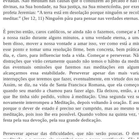
evitadas. Não meditam nas causas que o conduzem ao pecado e não 
divinas, na Sua bondade, na Sua justiça, na Sua misericórdia, por exe
profeta Jeremias: “A terra está em desolação porque ninguém se reco
meditar.” (Jer 12, 11) Ninguém pára para pensar nas verdades eternas.
É preciso então, caros católicos, se ainda não o fazemos, começar a 
a nossa razão durante alguns minutos, a uma verdade eterna, a uma
bem disso, mover a nossa vontade a amar isso, ver como está a mi
esse ponto e tomar uma resolução firme, bem concreta, bem prática
dia, e, claro, para influenciar toda a vida. Começar e perseverar. Nã
distrações que virão certamente quando não temos o hábito da medit
das eventuais omissões que faremos nas meditações em algum 
alcançarmos essa estabilidade. Perseverar apesar das mais vari
interrupções que teremos que fazer, eventualmente, em virtude dos no
Assim, se diz, na vida de Santa Francisca Romana, que ela começ
quando seu marido a chamou para fazer algo. Ela deixou, então, a 
que lhe tinha sido pedido, voltou à meditação. Uma segunda vez 
novamente interrompeu a Meditação, depois voltando à oração. E ass
porque o dever de estado é preciso ser cumprido, mas ao mesmo t
meditação, pois isso lhe era possível. Quando voltou na quinta vez, 
festa pela sua devoção, pela sua grande dedicação.
Perseverar apesar das dificuldades, que não serão poucas. O de