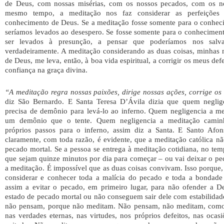
de Deus, com nossas misérias, com os nossos pecados, com os no
mesmo tempo, a meditação nos faz considerar as perfeições 
conhecimento de Deus. Se a meditação fosse somente para o conhe
seríamos levados ao desespero. Se fosse somente para o conhecimen
ser levados à presunção, a pensar que poderíamos nos salv
verdadeiramente. A meditação considerando as duas coisas, minhas m
de Deus, me leva, então, à boa vida espiritual, a corrigir os meus d
confiança na graça divina.
“A meditação regra nossas paixões, dirige nossas ações, corrige os 
diz São Bernardo. E Santa Teresa D’Ávila dizia que quem neglig
precisa de demônio para levá-lo ao inferno. Quem negligencia a me
um demônio que o tente. Quem negligencia a meditação camin
próprios passos para o inferno, assim diz a Santa. E Santo Afo
claramente, com toda razão, é evidente, que a meditação católica n
pecado mortal. Se a pessoa se entrega à meditação cotidiana, no tem
que sejam quinze minutos por dia para começar – ou vai deixar o pe
a meditação. É impossível que as duas coisas convivam. Isso porque
considerar e conhecer toda a malícia do pecado e toda a bondad
assim a evitar o pecado, em primeiro lugar, para não ofender a 
estado de pecado mortal ou não conseguem sair dele com estabilida
não pensam, porque não meditam. Não pensam, não meditam, como
nas verdades eternas, nas virtudes, nos próprios defeitos, nas oca