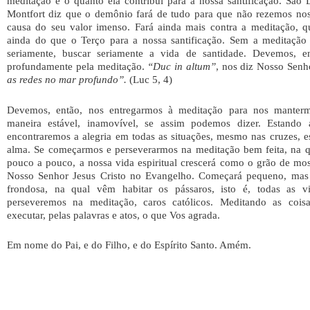
meditação e o quanto ela contribui para a nossa santificação. São
Montfort diz que o demônio fará de tudo para que não rezemos nos
causa do seu valor imenso. Fará ainda mais contra a meditação, q
ainda do que o Terço para a nossa santificação. Sem a meditação 
seriamente, buscar seriamente a vida de santidade. Devemos, en
profundamente pela meditação.
“Duc in altum”
, nos diz Nosso Senh
as redes no mar profundo”.
(Luc 5, 4)
Devemos, então, nos entregarmos à meditação para nos manter
maneira estável, inamovível, se assim podemos dizer. Estando
encontraremos a alegria em todas as situações, mesmo nas cruzes, e
alma. Se começarmos e perseverarmos na meditação bem feita, na
pouco a pouco, a nossa vida espiritual crescerá como o grão de mos
Nosso Senhor Jesus Cristo no Evangelho. Começará pequeno, mas 
frondosa, na qual vêm habitar os pássaros, isto é, todas as 
perseveremos na meditação, caros católicos. Meditando as coisa
executar, pelas palavras e atos, o que Vos agrada.
Em nome do Pai, e do Filho, e do Espírito Santo. Amém.