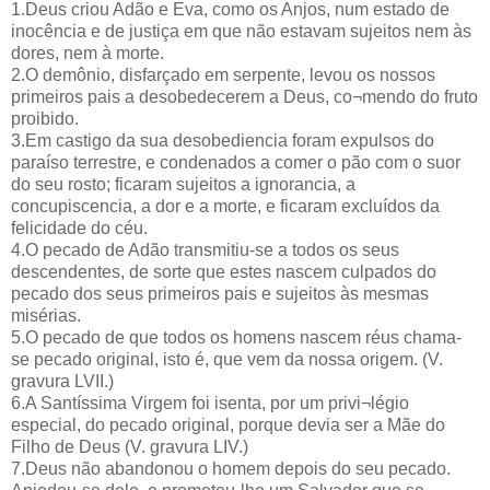
1.Deus criou Adão e Eva, como os Anjos, num estado de
inocência e de justiça em que não estavam sujeitos nem às
dores, nem à morte.
2.O demônio, disfarçado em serpente, levou os nossos
primeiros pais a desobedecerem a Deus, co¬mendo do fruto
proibido.
3.Em castigo da sua desobediencia foram expulsos do
paraíso terrestre, e condenados a comer o pão com o suor
do seu rosto; ficaram sujeitos a ignorancia, a
concupiscencia, a dor e a morte, e ficaram excluídos da
felicidade do céu.
4.O pecado de Adão transmitiu-se a todos os seus
descendentes, de sorte que estes nascem culpados do
pecado dos seus primeiros pais e sujeitos às mesmas
misérias.
5.O pecado de que todos os homens nascem réus chama-
se pecado original, isto é, que vem da nossa origem. (V.
gravura LVII.)
6.A Santíssima Virgem foi isenta, por um privi¬légio
especial, do pecado original, porque devia ser a Mãe do
Filho de Deus (V. gravura LIV.)
7.Deus não abandonou o homem depois do seu pecado.