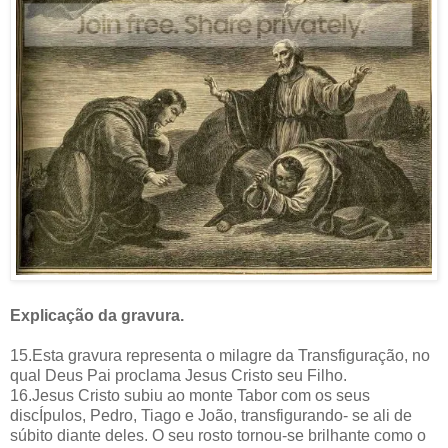
Explicação da gravura.
15.Esta gravura representa o milagre da Transfiguração, no
qual Deus Pai proclama Jesus Cristo seu Filho.
16.Jesus Cristo subiu ao monte Tabor com os seus
discÍpulos, Pedro, Tiago e João, transfigurando- se ali de
súbito diante deles. O seu rosto tornou-se brilhante como o