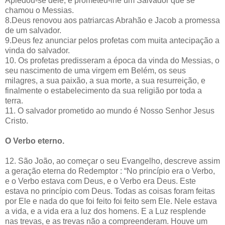
Apiedou-se dele, e prometeu-lhe um Salvador que se
chamou o Messias.
8.Deus renovou aos patriarcas Abrahão e Jacob a promessa
de um salvador.
9.Deus fez anunciar pelos profetas com muita antecipação a
vinda do salvador.
10. Os profetas predisseram a época da vinda do Messias, o
seu nascimento de uma virgem em Belém, os seus
milagres, a sua paixão, a sua morte, a sua resurreição, e
finalmente o estabelecimento da sua religião por toda a
terra.
11. O salvador prometido ao mundo é Nosso Senhor Jesus
Cristo.
O Verbo eterno.
12. São João, ao começar o seu Evangelho, descreve assim
a geração eterna do Redemptor : “No princípio era o Verbo,
e o Verbo estava com Deus, e o Verbo era Deus. Este
estava no princípio com Deus. Todas as coisas foram feitas
por Ele e nada do que foi feito foi feito sem Ele. Nele estava
a vida, e a vida era a luz dos homens. E a Luz resplende
nas trevas, e as trevas não a compreenderam. Houve um