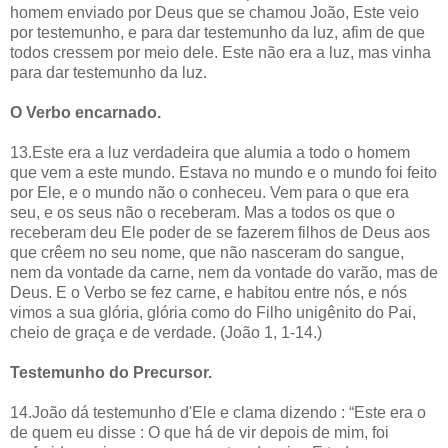
homem enviado por Deus que se chamou João, Este veio
por testemunho, e para dar testemunho da luz, afim de que
todos cressem por meio dele. Este não era a luz, mas vinha
para dar testemunho da luz.
O Verbo encarnado.
13.Este era a luz verdadeira que alumia a todo o homem
que vem a este mundo. Estava no mundo e o mundo foi feito
por Ele, e o mundo não o conheceu. Vem para o que era
seu, e os seus não o receberam. Mas a todos os que o
receberam deu Ele poder de se fazerem filhos de Deus aos
que crêem no seu nome, que não nasceram do sangue,
nem da vontade da carne, nem da vontade do varão, mas de
Deus. E o Verbo se fez carne, e habitou entre nós, e nós
vimos a sua glória, glória como do Filho unigênito do Pai,
cheio de graça e de verdade. (João 1, 1-14.)
Testemunho do Precursor.
14.João dá testemunho d'Ele e clama dizendo : “Este era o
de quem eu disse : O que há de vir depois de mim, foi