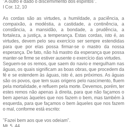
"A outro é dado o discernimento dos espíritos".
I Cor. 12, 10
As cordas são as virtudes, a humildade, a paciência, a
compaixão, a modéstia, a castidade, a continência, a
constância, a mansidão, a bondade, a prudência, a
fortaleza, a justiça, a temperança. Estas cordas, isto é, as
virtudes, devem pelo seu exercício ser sempre estendidas
para que por elas possa firmar-se o mastro da nossa
esperança. De fato, não há mastro da esperança que possa
manter-se firme se estiver ausente o exercício das virtudes.
Seguem-se os remos, que saem do navio e mergulham nas
águas, os quais significam as boas obras, que procedem da
fé e se estendem às águas, isto é, aos próximos. As águas
são os povos, que tem suas origens pelo nascimento, fluem
pela mortalidade, e refluem pela morte. Devemos, porém, ter
estes remos não apenas à direita, para que não façamos o
bem apenas àqueles que nos fazem o bem, mas também à
esquerda, para que façamos o bem àqueles que nos fazem
o mal, conforme está escrito:
"Fazei bem aos que vos odeiam".
Mt. 5, 44