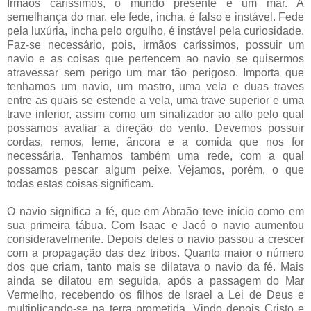
Irmãos caríssimos, o mundo presente é um mar. À
semelhança do mar, ele fede, incha, é falso e instável. Fede
pela luxúria, incha pelo orgulho, é instável pela curiosidade.
Faz-se necessário, pois, irmãos caríssimos, possuir um
navio e as coisas que pertencem ao navio se quisermos
atravessar sem perigo um mar tão perigoso. Importa que
tenhamos um navio, um mastro, uma vela e duas traves
entre as quais se estende a vela, uma trave superior e uma
trave inferior, assim como um sinalizador ao alto pelo qual
possamos avaliar a direção do vento. Devemos possuir
cordas, remos, leme, âncora e a comida que nos for
necessária. Tenhamos também uma rede, com a qual
possamos pescar algum peixe. Vejamos, porém, o que
todas estas coisas significam.
O navio significa a fé, que em Abraão teve início como em
sua primeira tábua. Com Isaac e Jacó o navio aumentou
consideravelmente. Depois deles o navio passou a crescer
com a propagação das dez tribos. Quanto maior o número
dos que criam, tanto mais se dilatava o navio da fé. Mais
ainda se dilatou em seguida, após a passagem do Mar
Vermelho, recebendo os filhos de Israel a Lei de Deus e
multiplicando-se na terra prometida. Vindo depois Cristo e