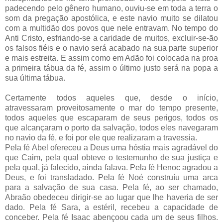
padecendo pelo gênero humano, ouviu-se em toda a terra o
som da pregação apostólica, e este navio muito se dilatou
com a multidão dos povos que nele entravam. No tempo do
Anti Cristo, esfriando-se a caridade de muitos, excluir-se-ão
os falsos fiéis e o navio será acabado na sua parte superior
e mais estreita. E assim como em Adão foi colocada na proa
a primeira tábua da fé, assim o último justo será na popa a
sua última tábua.
Certamente todos aqueles que, desde o início,
atravessaram proveitosamente o mar do tempo presente,
todos aqueles que escaparam de seus perigos, todos os
que alcançaram o porto da salvação, todos eles navegaram
no navio da fé, e foi por ele que realizaram a travessia.
Pela fé Abel ofereceu a Deus uma hóstia mais agradável do
que Caim, pela qual obteve o testemunho de sua justiça e
pela qual, já falecido, ainda falava. Pela fé Henoc agradou a
Deus, e foi transladado. Pela fé Noé construíu uma arca
para a salvação de sua casa. Pela fé, ao ser chamado,
Abraão obedeceu dirigir-se ao lugar que lhe haveria de ser
dado. Pela fé Sara, a estéril, recebeu a capacidade de
conceber. Pela fé Isaac abençoou cada um de seus filhos.