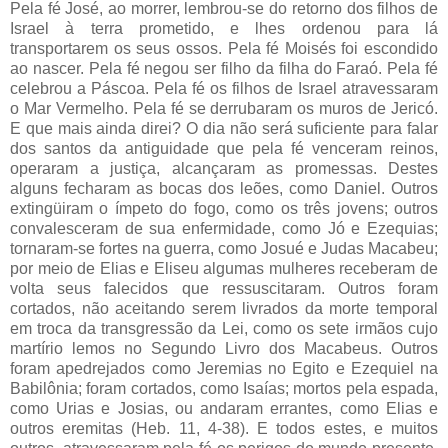
Pela fé José, ao morrer, lembrou-se do retorno dos filhos de
Israel à terra prometido, e lhes ordenou para lá
transportarem os seus ossos. Pela fé Moisés foi escondido
ao nascer. Pela fé negou ser filho da filha do Faraó. Pela fé
celebrou a Páscoa. Pela fé os filhos de Israel atravessaram
o Mar Vermelho. Pela fé se derrubaram os muros de Jericó.
E que mais ainda direi? O dia não será suficiente para falar
dos santos da antiguidade que pela fé venceram reinos,
operaram a justiça, alcançaram as promessas. Destes
alguns fecharam as bocas dos leões, como Daniel. Outros
extingüiram o ímpeto do fogo, como os três jovens; outros
convalesceram de sua enfermidade, como Jó e Ezequias;
tornaram-se fortes na guerra, como Josué e Judas Macabeu;
por meio de Elias e Eliseu algumas mulheres receberam de
volta seus falecidos que ressuscitaram. Outros foram
cortados, não aceitando serem livrados da morte temporal
em troca da transgressão da Lei, como os sete irmãos cujo
martírio lemos no Segundo Livro dos Macabeus. Outros
foram apedrejados como Jeremias no Egito e Ezequiel na
Babilônia; foram cortados, como Isaías; mortos pela espada,
como Urias e Josias, ou andaram errantes, como Elias e
outros eremitas (Heb. 11, 4-38). E todos estes, e muitos