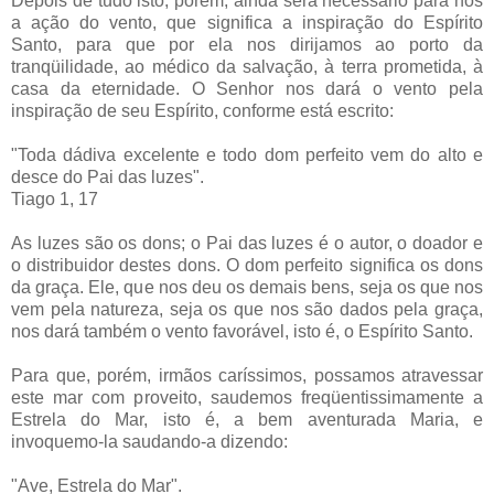
Depois de tudo isto, porém, ainda será necessário para nós
a ação do vento, que significa a inspiração do Espírito
Santo, para que por ela nos dirijamos ao porto da
tranqüilidade, ao médico da salvação, à terra prometida, à
casa da eternidade. O Senhor nos dará o vento pela
inspiração de seu Espírito, conforme está escrito:
"Toda dádiva excelente e todo dom perfeito vem do alto e
desce do Pai das luzes".
Tiago 1, 17
As luzes são os dons; o Pai das luzes é o autor, o doador e
o distribuidor destes dons. O dom perfeito significa os dons
da graça. Ele, que nos deu os demais bens, seja os que nos
vem pela natureza, seja os que nos são dados pela graça,
nos dará também o vento favorável, isto é, o Espírito Santo.
Para que, porém, irmãos caríssimos, possamos atravessar
este mar com proveito, saudemos freqüentissimamente a
Estrela do Mar, isto é, a bem aventurada Maria, e
invoquemo-la saudando-a dizendo:
"Ave, Estrela do Mar".