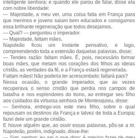
inteligente senhora; e quando ele parou de falar, disse ela
com nobre liberdade:
— Majestade, a meu ver, uma coisa falta em França para
que meninos e jovens saiam bem educados e consigamos
essa brilhante regeneração que todos desejamos.
— Qual? — perguntou o imperador.
— Majestade, faltam mães.
Napoleão ficou um instante pensativo, e logo,
compreendendo toda a extensão daquelas palavras, disse:
— Tendes razão: faltam mães. É, pois, necessário formar
boas mães, que metam nos corações dos filhos as ideias
cristãs, as verdades da fé, e a França estará regenerada.
Faltam mães! Não poderia ter acrescentado: faltará pais?
Nessa ocasião, o grande imperador, que as vezes
recuperava o senso cristão que perdia nos campos de
batalha e nos esplendores do trono, ao entregar seu filho
aos cuidados da virtuosa senhora de Montesquieu, disse:
— Senhora, entrego-vos este meu filho, sobre o qual
repousam os destinos da França e talvez de toda a Europa;
fazei dele um grande cristão.
E houve alguém que, ao ouvir essas palavras, pôs-se a rir.
Napoleão, porém, indignado, disse-lhe:
— Sim, senhor; eu sei o que digo; é preciso fazer de meu