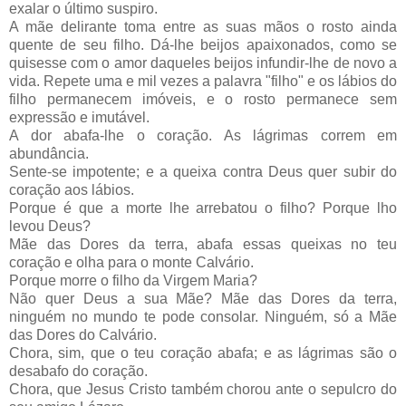
exalar o último suspiro.
A mãe delirante toma entre as suas mãos o rosto ainda
quente de seu filho. Dá-lhe beijos apaixonados, como se
quisesse com o amor daqueles beijos infundir-lhe de novo a
vida. Repete uma e mil vezes a palavra "filho" e os lábios do
filho permanecem imóveis, e o rosto permanece sem
expressão e imutável.
A dor abafa-lhe o coração. As lágrimas correm em
abundância.
Sente-se impotente; e a queixa contra Deus quer subir do
coração aos lábios.
Porque é que a morte lhe arrebatou o filho? Porque lho
levou Deus?
Mãe das Dores da terra, abafa essas queixas no teu
coração e olha para o monte Calvário.
Porque morre o filho da Virgem Maria?
Não quer Deus a sua Mãe? Mãe das Dores da terra,
ninguém no mundo te pode consolar. Ninguém, só a Mãe
das Dores do Calvário.
Chora, sim, que o teu coração abafa; e as lágrimas são o
desabafo do coração.
Chora, que Jesus Cristo também chorou ante o sepulcro do