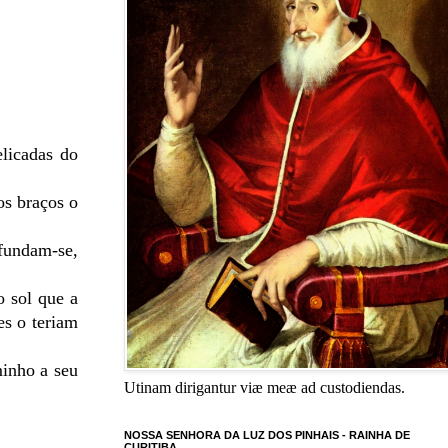
licadas do
os braços o
fundam-se,
o sol que a
es o teriam
minho a seu
Utinam dirigantur viæ meæ ad custodiendas.
NOSSA SENHORA DA LUZ DOS PINHAIS - RAINHA DE
CURITIBA