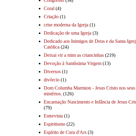
Congresso
(34)
Coral
(4)
Criação
(1)
crise moderna da Igreja
(1)
Dedicação de uma Igreja
(3)
Dedicado aos Inimigos de Deus e da Santa Igrej
Católica
(24)
Deixai vir a mim as criancinhas
(219)
Devoção à Santíssima Virgem
(13)
Diversos
(1)
divórcio
(1)
Dom Columba Marmion - Jesus Cristo nos seus
mistérios.
(126)
Encarnação Nascimento e Infância de Jesus Cris
(79)
Entrevista
(1)
Espiritismo
(22)
Espírito de Cura d'Ars
(3)