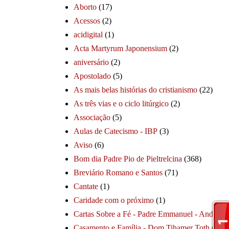
Aborto
(17)
Acessos
(2)
acidigital
(1)
Acta Martyrum Japonensium
(2)
aniversário
(2)
Apostolado
(5)
As mais belas histórias do cristianismo
(22)
As três vias e o ciclo litúrgico
(2)
Associação
(5)
Aulas de Catecismo - IBP
(3)
Aviso
(6)
Bom dia Padre Pio de Pieltrelcina
(368)
Breviário Romano e Santos
(71)
Cantate
(1)
Caridade com o próximo
(1)
Cartas Sobre a Fé - Padre Emmanuel - André
(1
Casamento e Família - Dom Tihamer Toth
(115)