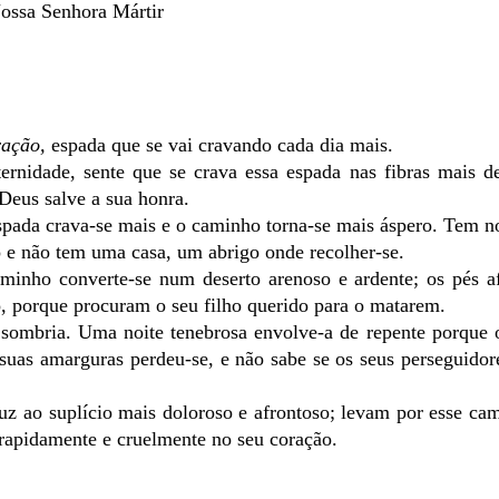
ossa Senhora Mártir
ração,
espada que se vai cravando cada dia mais.
rnidade, sente que se crava essa espada nas fibras mais de
Deus salve a sua honra.
spada crava-se mais e o caminho torna-se mais áspero. Tem n
io e não tem uma casa, um abrigo onde recolher-se.
aminho converte-se num deserto arenoso e ardente; os pés a
, porque procuram o seu filho querido para o matarem.
 sombria. Uma noite tenebrosa envolve-a de repente porque 
suas amarguras perdeu-se, e não sabe se os seus perseguidor
z ao suplício mais doloroso e afrontoso; levam por esse ca
 rapidamente e cruelmente no seu coração.