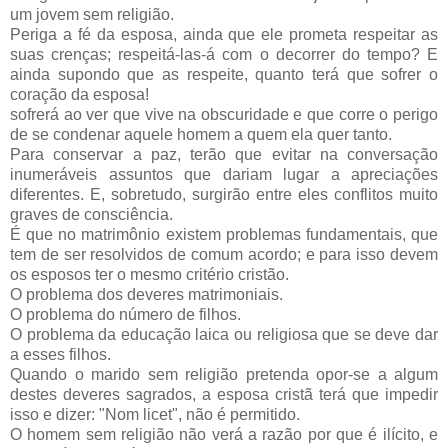
um jovem sem religião.
Periga a fé da esposa, ainda que ele prometa respeitar as
suas crenças; respeitá-las-á com o decorrer do tempo? E
ainda supondo que as respeite, quanto terá que sofrer o
coração da esposa!
sofrerá ao ver que vive na obscuridade e que corre o perigo
de se condenar aquele homem a quem ela quer tanto.
Para conservar a paz, terão que evitar na conversação
inumeráveis assuntos que dariam lugar a apreciações
diferentes. E, sobretudo, surgirão entre eles conflitos muito
graves de consciência.
É que no matrimônio existem problemas fundamentais, que
tem de ser resolvidos de comum acordo; e para isso devem
os esposos ter o mesmo critério cristão.
O problema dos deveres matrimoniais.
O problema do número de filhos.
O problema da educação laica ou religiosa que se deve dar
a esses filhos.
Quando o marido sem religião pretenda opor-se a algum
destes deveres sagrados, a esposa cristã terá que impedir
isso e dizer: "Nom licet", não é permitido.
O homem sem religião não verá a razão por que é ilícito, e