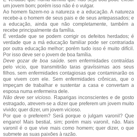
um jovem bom; porém isso não é o vulgar.
Ao homem fazem-no a natureza e a educação. A natureza
recebe-a o homem de seus pais e de seus antepassados; e
a educação, ainda que não completamente, também a
recebe principalmente da família.
É verdade que se podem corrigir os defeitos herdados; é
verdade que a má educação familiar pode ser contrariada
por outra educação melhor; porém tudo isso é muito difícil.
Por isso deve ser o jovem de boa família.
Deve gozar de boa saúde.
sem enfermidades contraídas
pelo vicio, que transmitirão taras gravíssimas aos seus
filhos. sem enfermidades contagiosas que contaminarão os
que vivem com ele. Sem enfermidades crônicas, que o
impeçam de trabalhar e sustentar a casa e convertam a
esposa numa enfermeira dele.
Não deve ser vicioso.
Raparigas inconscientes e de gosto
estragado, atrevem-se a dizer que preferem um jovem muito
vivido; quer dizer, um jovem vicioso.
Por que o preferem? Será porque o julgam varonil? Que
engano! Mais bestial, sim; porém mais varonil, não. Mais
varonil é o que vive mais como homem; quer dizer, o que
submete as suas paixões à razão.