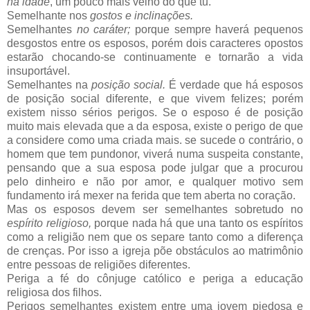
na idade
, um pouco mais velho do que tu.
Semelhante nos
gostos e inclinações.
Semelhantes
no caráter;
porque sempre haverá pequenos
desgostos entre os esposos, porém dois caracteres opostos
estarão chocando-se continuamente e tornarão a vida
insuportável.
Semelhantes na
posição social.
É verdade que há esposos
de posição social diferente, e que vivem felizes; porém
existem nisso sérios perigos. Se o esposo é de posição
muito mais elevada que a da esposa, existe o perigo de que
a considere como uma criada mais. se sucede o contrário, o
homem que tem pundonor, viverá numa suspeita constante,
pensando que a sua esposa pode julgar que a procurou
pelo dinheiro e não por amor, e qualquer motivo sem
fundamento irá mexer na ferida que tem aberta no coração.
Mas os esposos devem ser semelhantes sobretudo no
espírito religioso,
porque nada há que una tanto os espíritos
como a religião nem que os separe tanto como a diferença
de crenças. Por isso a igreja põe obstáculos ao matrimônio
entre pessoas de religiões diferentes.
Periga a fé do cônjuge católico e periga a educação
religiosa dos filhos.
Perigos semelhantes existem entre uma jovem piedosa e