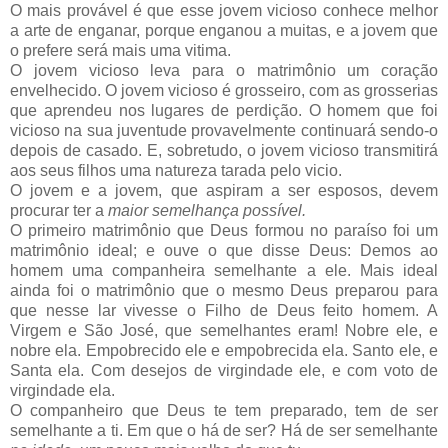
O mais provável é que esse jovem vicioso conhece melhor
a arte de enganar, porque enganou a muitas, e a jovem que
o prefere será mais uma vitima.
O jovem vicioso leva para o matrimônio um coração
envelhecido. O jovem vicioso é grosseiro, com as grosserias
que aprendeu nos lugares de perdição. O homem que foi
vicioso na sua juventude provavelmente continuará sendo-o
depois de casado. E, sobretudo, o jovem vicioso transmitirá
aos seus filhos uma natureza tarada pelo vicio.
O jovem e a jovem, que aspiram a ser esposos, devem
procurar ter a
maior semelhança possível.
O primeiro matrimônio que Deus formou no paraíso foi um
matrimônio ideal; e ouve o que disse Deus: Demos ao
homem uma companheira semelhante a ele. Mais ideal
ainda foi o matrimônio que o mesmo Deus preparou para
que nesse lar vivesse o Filho de Deus feito homem. A
Virgem e São José, que semelhantes eram! Nobre ele, e
nobre ela. Empobrecido ele e empobrecida ela. Santo ele, e
Santa ela. Com desejos de virgindade ele, e com voto de
virgindade ela.
O companheiro que Deus te tem preparado, tem de ser
semelhante a ti. Em que o há de ser? Há de ser semelhante