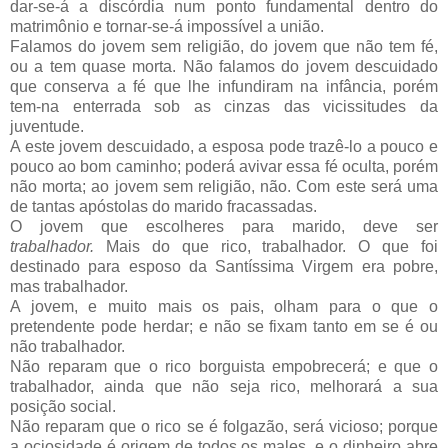
dar-se-á a discórdia num ponto fundamental dentro do
matrimônio e tornar-se-á impossível a união.
Falamos do jovem sem religião, do jovem que não tem fé,
ou a tem quase morta. Não falamos do jovem descuidado
que conserva a fé que lhe infundiram na infância, porém
tem-na enterrada sob as cinzas das vicissitudes da
juventude.
A este jovem descuidado, a esposa pode trazê-lo a pouco e
pouco ao bom caminho; poderá avivar essa fé oculta, porém
não morta; ao jovem sem religião, não. Com este será uma
de tantas apóstolas do marido fracassadas.
O jovem que escolheres para marido, deve ser
trabalhador.
Mais do que rico, trabalhador. O que foi
destinado para esposo da Santíssima Virgem era pobre,
mas trabalhador.
A jovem, e muito mais os pais, olham para o que o
pretendente pode herdar; e não se fixam tanto em se é ou
não trabalhador.
Não reparam que o rico borguista empobrecerá; e que o
trabalhador, ainda que não seja rico, melhorará a sua
posição social.
Não reparam que o rico se é folgazão, será vicioso; porque
a ociosidade é origem de todos os males, e o dinheiro abre