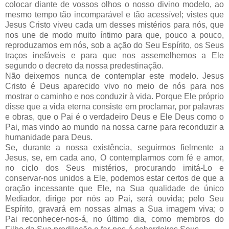
colocar diante de vossos olhos o nosso divino modelo, ao
mesmo tempo tão incomparável e tão acessível; vistes que
Jesus Cristo viveu cada um desses mistérios para nós, que
nos une de modo muito íntimo para que, pouco a pouco,
reproduzamos em nós, sob a ação do Seu Espírito, os Seus
traços inefáveis e para que nos assemelhemos a Ele
segundo o decreto da nossa predestinação.
Não deixemos nunca de contemplar este modelo. Jesus
Cristo é Deus aparecido vivo no meio de nós para nos
mostrar o caminho e nos conduzir à vida. Porque Ele próprio
disse que a vida eterna consiste em proclamar, por palavras
e obras, que o Pai é o verdadeiro Deus e Ele Deus como o
Pai, mas vindo ao mundo na nossa carne para reconduzir a
humanidade para Deus.
Se, durante a nossa existência, seguirmos fielmente a
Jesus, se, em cada ano, O contemplarmos com fé e amor,
no ciclo dos Seus mistérios, procurando imitá-Lo e
conservar-nos unidos a Ele, podemos estar certos de que a
oração incessante que Ele, na Sua qualidade de único
Mediador, dirige por nós ao Pai, será ouvida; pelo Seu
Espírito, gravará em nossas almas a Sua imagem viva; o
Pai reconhecer-nos-á, no último dia, como membros do