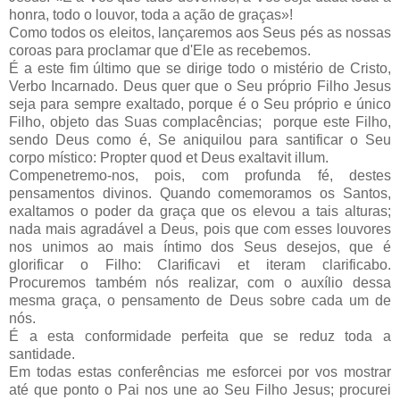
honra, todo o louvor, toda a ação de graças»!
Como todos os eleitos, lançaremos aos Seus pés as nossas
coroas para proclamar que d'Ele as recebemos.
É a este fim último que se dirige todo o mistério de Cristo,
Verbo Incarnado. Deus quer que o Seu próprio Filho Jesus
seja para sempre exaltado, porque é o Seu próprio e único
Filho, objeto das Suas complacências; porque este Filho,
sendo Deus como é, Se aniquilou para santificar o Seu
corpo místico: Propter quod et Deus exaltavit illum.
Compenetremo-nos, pois, com profunda fé, destes
pensamentos divinos. Quando comemoramos os Santos,
exaltamos o poder da graça que os elevou a tais alturas;
nada mais agradável a Deus, pois que com esses louvores
nos unimos ao mais íntimo dos Seus desejos, que é
glorificar o Filho: Clarificavi et iteram clarificabo.
Procuremos também nós realizar, com o auxílio dessa
mesma graça, o pensamento de Deus sobre cada um de
nós.
É a esta conformidade perfeita que se reduz toda a
santidade.
Em todas estas conferências me esforcei por vos mostrar
até que ponto o Pai nos une ao Seu Filho Jesus; procurei