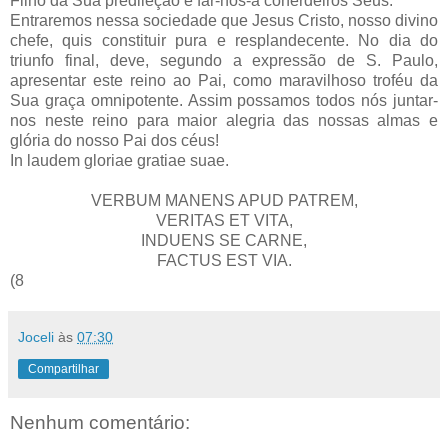
Filho da Sua predileção e far-nos-á coherdeiros Seus.
Entraremos nessa sociedade que Jesus Cristo, nosso divino
chefe, quis constituir pura e resplandecente. No dia do
triunfo final, deve, segundo a expressão de S. Paulo,
apresentar este reino ao Pai, como maravilhoso troféu da
Sua graça omnipotente. Assim possamos todos nós juntar-
nos neste reino para maior alegria das nossas almas e
glória do nosso Pai dos céus!
In laudem gloriae gratiae suae.
VERBUM MANENS APUD PATREM,
VERITAS ET VITA,
INDUENS SE CARNE,
FACTUS EST VIA.
(8
Joceli
às
07:30
Compartilhar
Nenhum comentário: