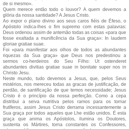
de si mesmo».
Quem merece então todo o louvor? A quem devemos a
glória da nossa santidade? A Jesus Cristo.
Ao expor o plano divino aos seus caros fiéis de Éfeso, o
Apóstolo indica-lhes o fim supremo com estas palavras:
Deus ordenou assim de antemão todas as coisas «para que
fosse exaltada a munificência da Sua graça»: In laudem
gloriae gratiae suae.
Foi «para manifestar aos olhos de todos as abundantes
riquezas da Sua graça» que Deus nos predestinou a
sermos co-herdeiros do Seu Filho: Ut ostenderet
abundantes divitias gratiae suae in bonitate super nos in
Christo Jesu.
Neste mundo, tudo devemos a Jesus, que, pelos Seus
mistérios, nos mereceu todas as gracas de justificação, de
perdão, de santificação de que temos necessidade; Jesus
Cristo é o princípio da nossa perfeição. Como a cepa
distribui a seiva nutritiva pelos ramos para os tornar
frutíferos, assim Jesus Cristo derrama incessantemente a
Sua graça por todos aqueles que Lhe estão unidos. É esta
graça que anima os Apóstolos, ilumina os Doutores,
sustenta os Mártires, torna constantes os Confessores,