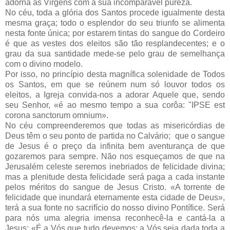
adorna as Virgens com a sua incomparável pureza.
No céu, toda a glória dos Santos procede igualmente desta
mesma graça; todo o esplendor do seu triunfo se alimenta
nesta fonte única; por estarem tintas do sangue do Cordeiro
é que as vestes dos eleitos são tão resplandecentes; e o
grau da sua santidade mede-se pelo grau de semelhança
com o divino modelo.
Por isso, no princípio desta magnífica solenidade de Todos
os Santos, em que se reúnem num só louvor todos os
eleitos, a Igreja convida-nos a adorar Aquele que, sendo
seu Senhor, «é ao mesmo tempo a sua corôa: "IPSE est
corona sanctorum omnium».
No céu compreenderemos que todas as misericórdias de
Deus têm o seu ponto de partida no Calvário; que o sangue
de Jesus é o preço da infinita bem aventurança de que
gozaremos para sempre. Não nos esqueçamos de que na
Jerusalém celeste seremos inebriados de felicidade divina;
mas a plenitude desta felicidade será paga a cada instante
pelos méritos do sangue de Jesus Cristo. «A torrente de
felicidade que inundará eternamente esta cidade de Deus»,
terá a sua fonte no sacrifício do nosso divino Pontífice. Será
para nós uma alegria imensa reconhecê-la e cantá-la a
Jesus: «É a Vós que tudo devemos; a Vós seja dada toda a