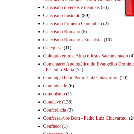
Catecismo diversos e manuais
(33)
Catecismo Ilustrado
(89)
Catecismo Primeira Comunhão
(2)
Catecismo Romano
(6)
Catecismo Romano - Eucaristia
(10)
Catequese
(11)
Colóquio entre a Alma e Jesus Sacramentado
(4
Comentário Apologético do Evangelho Dominic
- Pe. Julio Maria
(52)
Comungai bem. Padre Luiz Chiavarino.
(29)
Comunicado
(6)
comunismo
(1)
Conclave
(136)
Conferência
(3)
Confessai-vos Bem - Padre Luiz Chiavarino.
(2
Confiteor
(1)