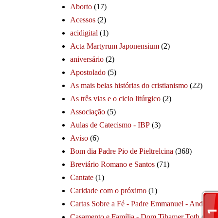
Aborto
(17)
Acessos
(2)
acidigital
(1)
Acta Martyrum Japonensium
(2)
aniversário
(2)
Apostolado
(5)
As mais belas histórias do cristianismo
(22)
As três vias e o ciclo litúrgico
(2)
Associação
(5)
Aulas de Catecismo - IBP
(3)
Aviso
(6)
Bom dia Padre Pio de Pieltrelcina
(368)
Breviário Romano e Santos
(71)
Cantate
(1)
Caridade com o próximo
(1)
Cartas Sobre a Fé - Padre Emmanuel - André
(1
Casamento e Família - Dom Tihamer Toth
(115)