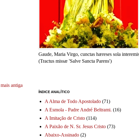
Gaude, Maria Virgo, cunctas hæreses sola interemis
(Tractus missæ 'Salve Sancta Parens')
mais antiga
ÍNDICE ANALÍTICO
A Alma de Todo Apostolado
(71)
A Esmola - Padre André Beltrami.
(16)
A Imitação de Cristo
(114)
A Paixão de N. Sr. Jesus Cristo
(73)
Abaixo-Assinado
(2)