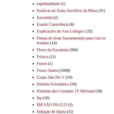
espiritualidade
(1)
Essência do Santo Sacrifício da Missa
(31)
Eucaristia
(2)
Exame Consciência
(6)
Explicações do Ano Litúrgico
(33)
Fineza de Jesus Sacramentado para com os
homens
(14)
Flores da Eucaristia
(366)
Fofoca
(12)
Frases
(1)
Frases Santos
(1690)
Grupo São Pio V
(19)
História Eclesiástica
(59)
Histórias das Cruzadas J F Michaud
(36)
ibp
(10)
IBP SÃO PAULO
(3)
Imitação de Maria
(31)