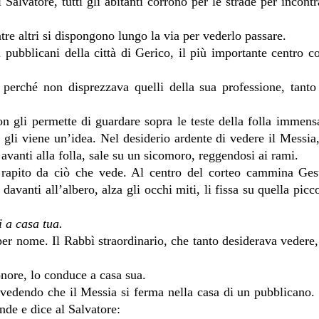
 Salvatore, tutti gli abitanti corrono per le strade per incont
re altri si dispongono lungo la via per vederlo passare.
 pubblicani della città di Gerico, il più importante centro 
 perché non disprezzava quelli della sua professione, tanto
on gli permette di guardare sopra le teste della folla immens
 gli viene un’idea. Nel desiderio ardente di vedere il Messia
 avanti alla folla, sale su un sicomoro, reggendosi ai rami.
è rapito da ciò che vede. Al centro del corteo cammina Ges
vanti all’albero, alza gli occhi miti, li fissa su quella picco
 a casa tua.
r nome. Il Rabbì straordinario, che tanto desiderava vedere,
 onore, lo conduce a casa sua.
a vedendo che il Messia si ferma nella casa di un pubblicano.
nde e dice al Salvatore: