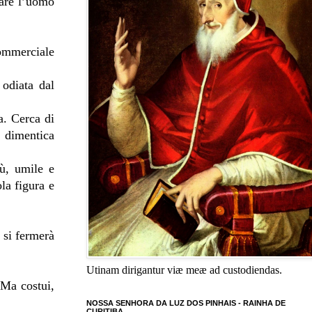
rare l’uomo
commerciale
 odiata dal
a. Cerca di
, dimentica
ù, umile e
la figura e
 si fermerà
Utinam dirigantur viæ meæ ad custodiendas.
 Ma costui,
NOSSA SENHORA DA LUZ DOS PINHAIS - RAINHA DE
CURITIBA