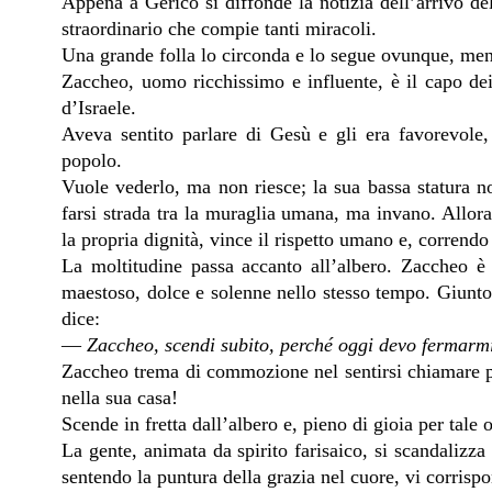
Appena a Gerico si diffonde la notizia dell’arrivo del
straordinario che compie tanti miracoli.
Una grande folla lo circonda e lo segue ovunque, ment
Zaccheo, uomo ricchissimo e influente, è il capo dei
d’Israele.
Aveva sentito parlare di Gesù e gli era favorevole,
popolo.
Vuole vederlo, ma non riesce; la sua bassa statura n
farsi strada tra la muraglia umana, ma invano. Allora
la propria dignità, vince il rispetto umano e, correndo
La moltitudine passa accanto all’albero. Zaccheo 
maestoso, dolce e solenne nello stesso tempo. Giunto da
dice:
—
Zaccheo, scendi subito, perché oggi devo fermarmi
Zaccheo trema di commozione nel sentirsi chiamare pe
nella sua casa!
Scende in fretta dall’albero e, pieno di gioia per tale
La gente, animata da spirito farisaico, si scandalizz
sentendo la puntura della grazia nel cuore, vi corrispo