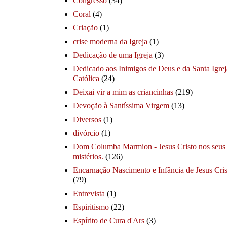
Congresso
(34)
Coral
(4)
Criação
(1)
crise moderna da Igreja
(1)
Dedicação de uma Igreja
(3)
Dedicado aos Inimigos de Deus e da Santa Igrej
Católica
(24)
Deixai vir a mim as criancinhas
(219)
Devoção à Santíssima Virgem
(13)
Diversos
(1)
divórcio
(1)
Dom Columba Marmion - Jesus Cristo nos seus
mistérios.
(126)
Encarnação Nascimento e Infância de Jesus Cris
(79)
Entrevista
(1)
Espiritismo
(22)
Espírito de Cura d'Ars
(3)