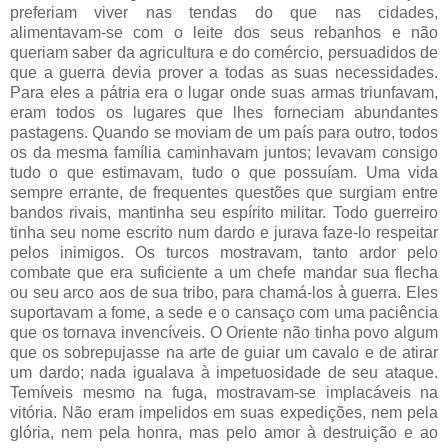
preferiam viver nas tendas do que nas cidades,
alimentavam-se com o leite dos seus rebanhos e não
queriam saber da agricultura e do comércio, persuadidos de
que a guerra devia prover a todas as suas necessidades.
Para eles a pátria era o lugar onde suas armas triunfavam,
eram todos os lugares que lhes forneciam abundantes
pastagens. Quando se moviam de um país para outro, todos
os da mesma família caminhavam juntos; levavam consigo
tudo o que estimavam, tudo o que possuíam. Uma vida
sempre errante, de frequentes questões que surgiam entre
bandos rivais, mantinha seu espírito militar. Todo guerreiro
tinha seu nome escrito num dardo e jurava faze-lo respeitar
pelos inimigos. Os turcos mostravam, tanto ardor pelo
combate que era suficiente a um chefe mandar sua flecha
ou seu arco aos de sua tribo, para chamá-los à guerra. Eles
suportavam a fome, a sede e o cansaço com uma paciência
que os tornava invencíveis. O Oriente não tinha povo algum
que os sobrepujasse na arte de guiar um cavalo e de atirar
um dardo; nada igualava à impetuosidade de seu ataque.
Temíveis mesmo na fuga, mostravam-se implacáveis na
vitória. Não eram impelidos em suas expedições, nem pela
glória, nem pela honra, mas pelo amor à destruição e ao