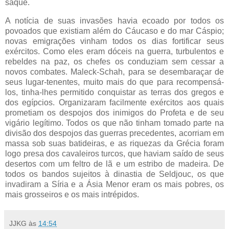
saque.
A notícia de suas invasões havia ecoado por todos os
povoados que existiam além do Cáucaso e do mar Cáspio;
novas emigrações vinham todos os dias fortificar seus
exércitos. Como eles eram dóceis na guerra, turbulentos e
rebeldes na paz, os chefes os conduziam sem cessar a
novos combates. Maleck-Schah, para se desembaraçar de
seus lugar-tenentes, muito mais do que para recompensá-
los, tinha-lhes permitido conquistar as terras dos gregos e
dos egípcios. Organizaram facilmente exércitos aos quais
prometiam os despojos dos inimigos do Profeta e de seu
vigário legítimo. Todos os que não tinham tomado parte na
divisão dos despojos das guerras precedentes, acorriam em
massa sob suas batideiras, e as riquezas da Grécia foram
logo presa dos cavaleiros turcos, que haviam saído de seus
desertos com um feltro de lã e um estribo de madeira. De
todos os bandos sujeitos à dinastia de Seldjouc, os que
invadiram a Síria e a Ásia Menor eram os mais pobres, os
mais grosseiros e os mais intrépidos.
JJKG
às
14:54