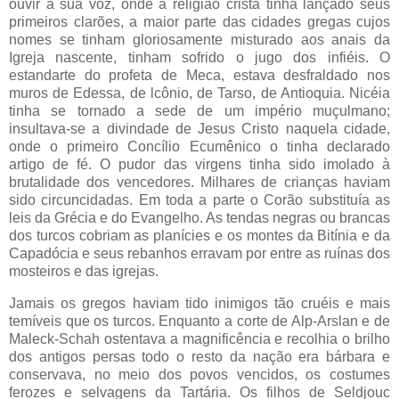
ouvir a sua voz, onde a religião cristã tinha lançado seus
primeiros clarões, a maior parte das cidades gregas cujos
nomes se tinham gloriosamente misturado aos anais da
Igreja nascente, tinham sofrido o jugo dos infiéis. O
estandarte do profeta de Meca, estava desfraldado nos
muros de Edessa, de lcônio, de Tarso, de Antioquia. Nicéia
tinha se tornado a sede de um império muçulmano;
insultava-se a divindade de Jesus Cristo naquela cidade,
onde o primeiro Concílio Ecumênico o tinha declarado
artigo de fé. O pudor das virgens tinha sido imolado à
brutalidade dos vencedores. Milhares de crianças haviam
sido circuncidadas. Em toda a parte o Corão substituía as
leis da Grécia e do Evangelho. As tendas negras ou brancas
dos turcos cobriam as planícies e os montes da Bitínia e da
Capadócia e seus rebanhos erravam por entre as ruínas dos
mosteiros e das igrejas.
Jamais os gregos haviam tido inimigos tão cruéis e mais
temíveis que os turcos. Enquanto a corte de Alp-Arslan e de
Maleck-Schah ostentava a magnificência e recolhia o brilho
dos antigos persas todo o resto da nação era bárbara e
conservava, no meio dos povos vencidos, os costumes
ferozes e selvagens da Tartária. Os filhos de Seldjouc