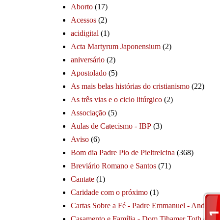
Aborto
(17)
Acessos
(2)
acidigital
(1)
Acta Martyrum Japonensium
(2)
aniversário
(2)
Apostolado
(5)
As mais belas histórias do cristianismo
(22)
As três vias e o ciclo litúrgico
(2)
Associação
(5)
Aulas de Catecismo - IBP
(3)
Aviso
(6)
Bom dia Padre Pio de Pieltrelcina
(368)
Breviário Romano e Santos
(71)
Cantate
(1)
Caridade com o próximo
(1)
Cartas Sobre a Fé - Padre Emmanuel - André
(1
Casamento e Família - Dom Tihamer Toth
(115)