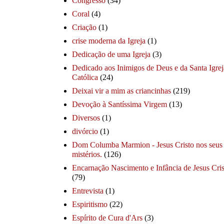
Congresso
(34)
Coral
(4)
Criação
(1)
crise moderna da Igreja
(1)
Dedicação de uma Igreja
(3)
Dedicado aos Inimigos de Deus e da Santa Igrej
Católica
(24)
Deixai vir a mim as criancinhas
(219)
Devoção à Santíssima Virgem
(13)
Diversos
(1)
divórcio
(1)
Dom Columba Marmion - Jesus Cristo nos seus
mistérios.
(126)
Encarnação Nascimento e Infância de Jesus Cris
(79)
Entrevista
(1)
Espiritismo
(22)
Espírito de Cura d'Ars
(3)