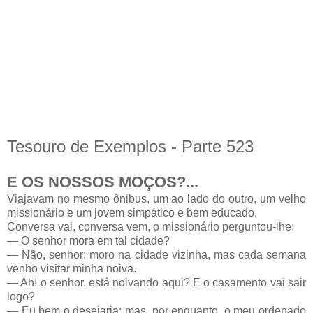
Tesouro de Exemplos - Parte 523
E OS NOSSOS MOÇOS?...
Viajavam no mesmo ônibus, um ao lado do outro, um velho
missionário e um jovem simpático e bem educado.
Conversa vai, conversa vem, o missionário perguntou-lhe:
— O senhor mora em tal cidade?
— Não, senhor; moro na cidade vizinha, mas cada semana
venho visitar minha noiva.
— Ah! o senhor. está noivando aqui? E o casamento vai sair
logo?
— Eu bem o desejaria; mas, por enquanto, o meu ordenado