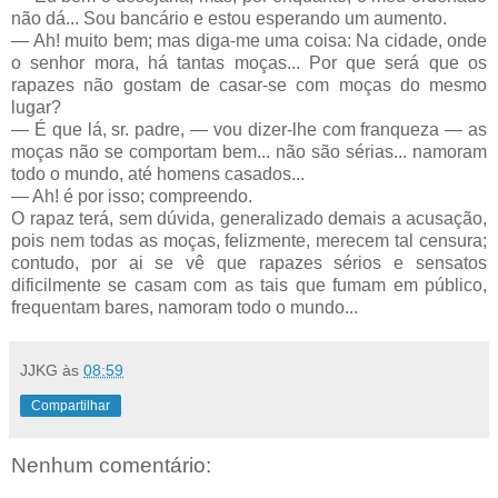
não dá... Sou bancário e estou esperando um aumento.
— Ah! muito bem; mas diga-me uma coisa: Na cidade, onde
o senhor mora, há tantas moças... Por que será que os
rapazes não gostam de casar-se com moças do mesmo
lugar?
— É que lá, sr. padre, — vou dizer-lhe com franqueza — as
moças não se comportam bem... não são sérias... namoram
todo o mundo, até homens casados...
— Ah! é por isso; compreendo.
O rapaz terá, sem dúvida, generalizado demais a acusação,
pois nem todas as moças, felizmente, merecem tal censura;
contudo, por ai se vê que rapazes sérios e sensatos
dificilmente se casam com as tais que fumam em público,
frequentam bares, namoram todo o mundo...
JJKG
às
08:59
Compartilhar
Nenhum comentário: