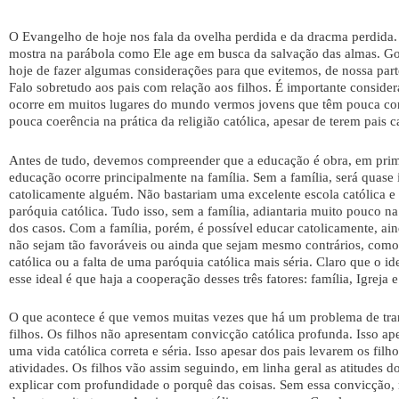
O Evangelho de hoje nos fala da ovelha perdida e da dracma perdida
mostra na parábola como Ele age em busca da salvação das almas. Gost
hoje de fazer algumas considerações para que evitemos, de nossa part
Falo sobretudo aos pais com relação aos filhos. É importante conside
ocorre em muitos lugares do mundo vermos jovens que têm pouca con
pouca coerência na prática da religião católica, apesar de terem pais ca
Antes de tudo, devemos compreender que a educação é obra, em prime
educação ocorre principalmente na família. Sem a família, será quase
catolicamente alguém. Não bastariam uma excelente escola católica e
paróquia católica. Tudo isso, sem a família, adiantaria muito pouco 
dos casos. Com a família, porém, é possível educar catolicamente, ain
não sejam tão favoráveis ou ainda que sejam mesmo contrários, como 
católica ou a falta de uma paróquia católica mais séria. Claro que o id
esse ideal é que haja a cooperação desses três fatores: família, Igreja e
O que acontece é que vemos muitas vezes que há um problema de tran
filhos. Os filhos não apresentam convicção católica profunda. Isso ap
uma vida católica correta e séria. Isso apesar dos pais levarem os filho
atividades. Os filhos vão assim seguindo, em linha geral as atitudes 
explicar com profundidade o porquê das coisas. Sem essa convicção,