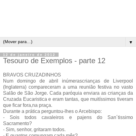
▼
12 de janeiro de 2012
Tesouro de Exemplos - parte 12
BRAVOS CRUZADINHOS
Num domingo de abril inúmerascrianças de Liverpool
(Inglaterra) compareceram a uma reunião festiva no vasto
Salão de São Jorge. Cada paróquia enviara as crianças da
Cruzada Eucaristica e eram tantas, que muitíssimos tiveram
que ficar fora,na praça.
Durante a prática perguntou-lhes o Arcebispo:
- Sois todos cavaleiros e pajens do San´tissimo
Sacramento?
- Sim, senhor, gritaram todos.
- E quantos comungam cada mês?