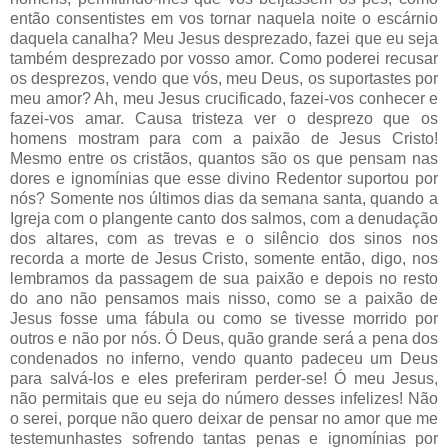
então consentistes em vos tornar naquela noite o escárnio
daquela canalha? Meu Jesus desprezado, fazei que eu seja
também desprezado por vosso amor. Como poderei recusar
os desprezos, vendo que vós, meu Deus, os suportastes por
meu amor? Ah, meu Jesus crucificado, fazei-vos conhecer e
fazei-vos amar. Causa tristeza ver o desprezo que os
homens mostram para com a paixão de Jesus Cristo!
Mesmo entre os cristãos, quantos são os que pensam nas
dores e ignomínias que esse divino Redentor suportou por
nós? Somente nos últimos dias da semana santa, quando a
Igreja com o plangente canto dos salmos, com a denudação
dos altares, com as trevas e o silêncio dos sinos nos
recorda a morte de Jesus Cristo, somente então, digo, nos
lembramos da passagem de sua paixão e depois no resto
do ano não pensamos mais nisso, como se a paixão de
Jesus fosse uma fábula ou como se tivesse morrido por
outros e não por nós. Ó Deus, quão grande será a pena dos
condenados no inferno, vendo quanto padeceu um Deus
para salvá-los e eles preferiram perder-se! Ó meu Jesus,
não permitais que eu seja do número desses infelizes! Não
o serei, porque não quero deixar de pensar no amor que me
testemunhastes sofrendo tantas penas e ignomínias por