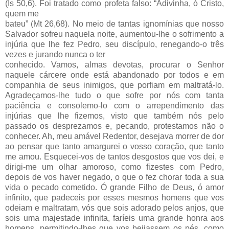
(Is 50,6). Foi tratado como profeta falso: “Adivinha, ó Cristo,
quem me
bateu” (Mt 26,68). No meio de tantas ignomínias que nosso
Salvador sofreu naquela noite, aumentou-lhe o sofrimento a
injúria que lhe fez Pedro, seu discípulo, renegando-o três
vezes e jurando nunca o ter
conhecido. Vamos, almas devotas, procurar o Senhor
naquele cárcere onde está abandonado por todos e em
companhia de seus inimigos, que porfiam em maltratá-lo.
Agradeçamos-lhe tudo o que sofre por nós com tanta
paciência e consolemo-lo com o arrependimento das
injúrias que lhe fizemos, visto que também nós pelo
passado os desprezamos e, pecando, protestamos não o
conhecer. Ah, meu amável Redentor, desejava morrer de dor
ao pensar que tanto amargurei o vosso coração, que tanto
me amou. Esquecei-vos de tantos desgostos que vos dei, e
dirigi-me um olhar amoroso, como fizestes com Pedro,
depois de vos haver negado, o que o fez chorar toda a sua
vida o pecado cometido. Ó grande Filho de Deus, ó amor
infinito, que padeceis por esses mesmos homens que vos
odeiam e maltratam, vós que sois adorado pelos anjos, que
sois uma majestade infinita, faríeis uma grande honra aos
homens, permitindo-lhes que vos beijassem os pés, como