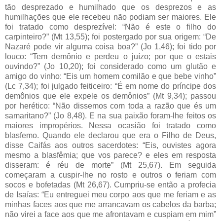
tão desprezado e humilhado que os desprezos e as
humilhações que ele recebeu não podiam ser maiores. Ele
foi tratado como desprezível: “Não é este o filho do
carpinteiro?” (Mt 13,55); foi postergado por sua origem: “De
Nazaré pode vir alguma coisa boa?” (Jo 1,46); foi tido por
louco: “Tem demônio e perdeu o juízo; por que o estais
ouvindo?” (Jo 10,20); foi considerado como um glutão e
amigo do vinho: “Eis um homem comilão e que bebe vinho”
(Lc 7,34); foi julgado feiticeiro: “É em nome do príncipe dos
demônios que ele expele os demônios” (Mt 9,34); passou
por herético: “Não dissemos com toda a razão que és um
samaritano?” (Jo 8,48). E na sua paixão foram-lhe feitos os
maiores impropérios. Nessa ocasião foi tratado como
blasfemo. Quando ele declarou que era o Filho de Deus,
disse Caifás aos outros sacerdotes: “Eis, ouvistes agora
mesmo a blasfêmia; que vos parece? e eles em resposta
disseram: é réu de morte” (Mt 25,67). Em seguida
começaram a cuspir-lhe no rosto e outros o feriam com
socos e bofetadas (Mt 26,67). Cumpriu-se então a profecia
de Isaías: “Eu entreguei meu corpo aos que me feriam e as
minhas faces aos que me arrancavam os cabelos da barba;
não virei a face aos que me afrontavam e cuspiam em mim”