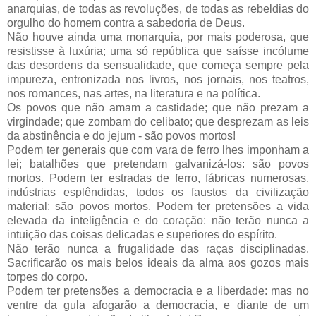
anarquias, de todas as revoluções, de todas as rebeldias do
orgulho do homem contra a sabedoria de Deus.
Não houve ainda uma monarquia, por mais poderosa, que
resistisse à luxúria; uma só república que saísse incólume
das desordens da sensualidade, que começa sempre pela
impureza, entronizada nos livros, nos jornais, nos teatros,
nos romances, nas artes, na literatura e na política.
Os povos que não amam a castidade; que não prezam a
virgindade; que zombam do celibato; que desprezam as leis
da abstinência e do jejum - são povos mortos!
Podem ter generais que com vara de ferro lhes imponham a
lei; batalhões que pretendam galvanizá-los: são povos
mortos. Podem ter estradas de ferro, fábricas numerosas,
indústrias esplêndidas, todos os faustos da civilização
material: são povos mortos. Podem ter pretensões a vida
elevada da inteligência e do coração: não terão nunca a
intuição das coisas delicadas e superiores do espírito.
Não terão nunca a frugalidade das raças disciplinadas.
Sacrificarão os mais belos ideais da alma aos gozos mais
torpes do corpo.
Podem ter pretensões a democracia e a liberdade: mas no
ventre da gula afogarão a democracia, e diante de um