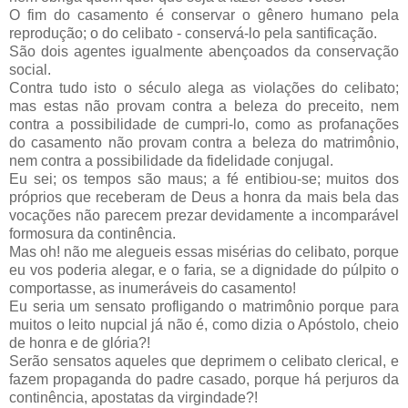
O fim do casamento é conservar o gênero humano pela
reprodução; o do celibato - conservá-lo pela santificação.
São dois agentes igualmente abençoados da conservação
social.
Contra tudo isto o século alega as violações do celibato;
mas estas não provam contra a beleza do preceito, nem
contra a possibilidade de cumpri-lo, como as profanações
do casamento não provam contra a beleza do matrimônio,
nem contra a possibilidade da fidelidade conjugal.
Eu sei; os tempos são maus; a fé entibiou-se; muitos dos
próprios que receberam de Deus a honra da mais bela das
vocações não parecem prezar devidamente a incomparável
formosura da continência.
Mas oh! não me alegueis essas misérias do celibato, porque
eu vos poderia alegar, e o faria, se a dignidade do púlpito o
comportasse, as inumeráveis do casamento!
Eu seria um sensato profligando o matrimônio porque para
muitos o leito nupcial já não é, como dizia o Apóstolo, cheio
de honra e de glória?!
Serão sensatos aqueles que deprimem o celibato clerical, e
fazem propaganda do padre casado, porque há perjuros da
continência, apostatas da virgindade?!