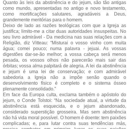
Quanto às leis da abstinência e do jejum, são tão antigas
como mundo, apresentadas no antigo e novo testamento,
como mortificações salutares, agradáveis a Deus,
grandemente meritórias para o homem.
Deixo de lado as razões teológicas com que a Igreja as
justifica; limito-me a citar duas autoridades insuspeitas. No
seu livro admirável - Da medicina nas suas relações com a
Religião, diz Vitteau: “Misturai o vosso vinho com muita
água; comei pouco; numa palavra - jejuai. As vossas
digestões dar-se-ão melhor; a vossa cabeça será menos
pesada, os vossos olhos não parecerão mais sair das
órbitas; vossa alma palpitará de alegria. A lei da abstinência
e jejum é uma lei de conservação; e com admirável
sabedoria a Igreja não a impõe senão quando o
desenvolvimento físico é completo e o sistema ósseo
plenamente consolidado.”
Em face da Europa culta, exclama também o apóstolo do
jejum, o Conde Tolstoi: “Na sociedade atual, a virtude da
abstinência está esquecida, e o jejum abandonado,
considerado superstição grosseira. Mas sem abstinência
não há vida moral possível. O homem é doente: tem paixões
complicadas; e, para lutar contra suas tendências más,