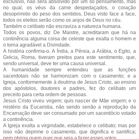
exclusivo, não será absolvido por um só pensamento, mas
no qual, os véus da carne despedaçados, o coração
desoprimido do peso dos sentidos, Deus visto face a face,
todos os eleitos serão como os anjos de Deus no céu.
Também o celibato não escraviza a natureza humana.
Todos os povos, diz De Maistre, acreditaram que há na
continência alguma coisa de celeste que exalta o homem e
o torna agradável a Divindade.
A história confirma-o. A Índia, a Pérsia, a Arábia, o Egito, a
Grécia, Roma, tiveram preitos para este sentimento, que,
sendo universal, deve ter uma causa universal.
A humanidade sempre entendeu que as funções
sacerdotais não se harmonizam com o casamento; e a
Igreja, conformemente à doutrina de Jesus Cristo, ao ensino
dos apóstolos, doutores e padres, fez do celibato um
preceito para certa ordem de pessoas.
Jesus Cristo viveu virgem; quis nascer de Mãe virgem; e o
mistério da Eucaristia, não sendo senão a reprodução da
Encarnação deve ser consumado por um sacerdócio votado
a continência.
A Igreja exalta a virgindade, estabelece o celibato; mas por
isso não deprime o casamento, que dignifica e santifica;
nem obriga quem quer que seja a fazer esses votos.