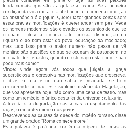
precisa combater em primeiro lugar as suas paixões
fundamentais, que são - a gula e a luxuria. Se a primeira
condição da vida moral é a abstinência, a primeira condição
da abstinência é o jejum. Querer fazer grandes coisas sem
estas prévias mortificações é querer andar sem pés. Vede
os homens modernos: são elevados os assuntos de que se
ocupam - filosofia, ciência, arte, poesia, distribuição da
riqueza e do bem estar do povo, educação da mocidade;
mas tudo isso para o maior número não passa de vã
mentira: são questões de que se ocupam de passagem, no
intervalo dos repastos, quando o estômago está cheio e não
pode mais comer”.
Vinde; vinde agora vós todos que julgais a Igreja
supersticiosa e opressiva nas mortificações que prescreve,
e dizei se ela é ou não sábia e inspirada; se bem
compreende ou não este sublime mistério da Flagelação,
que vos apresenta hoje, não como uma cena de teatro, mas
como um remédio, o único desta ferida universal: a luxúria.
A luxúria é a degradação das almas, o esgotamento das
raças, o embrutecimento dos povos.
Descrevendo as causas da queda do império romano, disse
um grande orador: “Roma come; e morre!”
Esta palavra é profunda: contém a origem de todas as