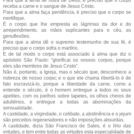
Para que a alma se nutra de Deus, é preciso que o corpo
receba a carne e o sangue de Jesus Cristo.
Para que a alma faça penitência, é preciso que o corpo se
mortifique.
É o corpo que lhe empresta as lágrimas da dor e do
arrependimento, as mãos suplicantes para o céu, as
genuflexões.
Para que a alma dê o supremo testemunho de sua fé, é
preciso que o corpo sofra o martírio.
E de tal modo o corpo está associado à alma que diz o
apóstolo São Paulo: “glorificai os vossos corpos, porque
eles são membros de Jesus Cristo”.
Não é, portanto, a Igreja, mas o século que, desconhece a
nobreza de nosso corpo; e o que ele chama libertá-lo é de
fato escravizá-lo, porque a liberdade da carne, como a
entende o século, é o homem entregue a todos os seus
apetites, com os joelhos sobre tapetes, os olhos cheios de
adultérios, e entregue a todas as abominações da
sensualidade.
A castidade, a virgindade, o celibato, a abstinência e o jejum
são preceitos regeneradores e não imposições absurdas.
A castidade, dizia São Francisco de Sales, é o lírio das
virtudes, e tem entre todas as virtudes esta especialidade de