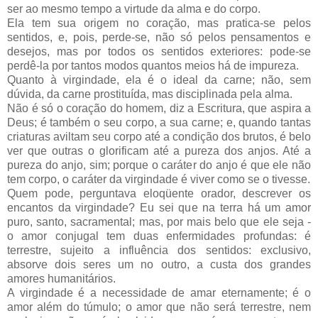
ser ao mesmo tempo a virtude da alma e do corpo.
Ela tem sua origem no coração, mas pratica-se pelos
sentidos, e, pois, perde-se, não só pelos pensamentos e
desejos, mas por todos os sentidos exteriores: pode-se
perdê-la por tantos modos quantos meios há de impureza.
Quanto à virgindade, ela é o ideal da carne; não, sem
dúvida, da carne prostituída, mas disciplinada pela alma.
Não é só o coração do homem, diz a Escritura, que aspira a
Deus; é também o seu corpo, a sua carne; e, quando tantas
criaturas aviltam seu corpo até a condição dos brutos, é belo
ver que outras o glorificam até a pureza dos anjos. Até a
pureza do anjo, sim; porque o caráter do anjo é que ele não
tem corpo, o caráter da virgindade é viver como se o tivesse.
Quem pode, perguntava eloqüente orador, descrever os
encantos da virgindade? Eu sei que na terra há um amor
puro, santo, sacramental; mas, por mais belo que ele seja -
o amor conjugal tem duas enfermidades profundas: é
terrestre, sujeito a influência dos sentidos: exclusivo,
absorve dois seres um no outro, a custa dos grandes
amores humanitários.
A virgindade é a necessidade de amar eternamente; é o
amor além do túmulo; o amor que não será terrestre, nem