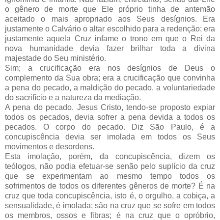
o gênero de morte que Ele próprio tinha de antemão
aceitado o mais apropriado aos Seus desígnios. Era
justamente o Calvário o altar escolhido para a redenção; era
justamente aquela Cruz infame o trono em que o Rei da
nova humanidade devia fazer brilhar toda a divina
majestade do Seu ministério.
Sim; a crucificação era nos desígnios de Deus o
complemento da Sua obra; era a crucificação que convinha
a pena do pecado, a maldição do pecado, a voluntariedade
do sacrifício e a natureza da mediação.
A pena do pecado. Jesus Cristo, tendo-se proposto expiar
todos os pecados, devia sofrer a pena devida a todos os
pecados. O corpo do pecado. Diz São Paulo, é a
concupiscência devia ser imolada em todos os Seus
movimentos e desordens.
Esta imolação, porém, da concupiscência, dizem os
teólogos, não podia efetuar-se senão pelo suplício da cruz
que se experimentam ao mesmo tempo todos os
sofrimentos de todos os diferentes gêneros de morte? É na
cruz que toda concupiscência, isto é, o orgulho, a cobiça, a
sensualidade, é imolada; são na cruz que se sofre em todos
os membros, ossos e fibras; é na cruz que o opróbrio,