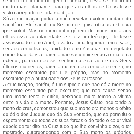
se todo o opróbrio do gênero humano, devia ser morto do
modo mais infamante, para que aos olhos de Deus fosse
visto carregado de toda maldição.
Só a crucificação podia também revelar a voluntariedade do
sacrifício. Ele sacrificou-Se porque quis: oblatus est quia
ipse voluit. Mas nenhum outro gênero de morte podia aos
olhos essa voluntariedade. Se, diz um teólogo, Ele fosse
assassinado como Abel, levado a uma fogueira como Isaac,
serrado como Isaias, lapidado como Zacarias, ou degolado
como João Batista, parecia não sucumbir senão a uma força
exterior; parecia não ser senhor da Sua vida e dos Seus
últimos momentos; parecia morrer, não como aconteceu, no
momento escolhido por Ele próprio, mas no momento
escolhido pela brutalidade dos Seus carrascos.
A crucificação, porém, é um suplício que não dá a morte no
momento escolhido pelo executor; que não causa senão
uma morte lenta e difícil, deixando muito tempo a vítima
entre a vida e a morte. Portanto, Jesus Cristo, aceitando a
morte de cruz, demonstrou que sua morte era menos o efeito
do ódio dos Judeus que da Sua vontade, que só permitiu o
esgotamento de todas as suas forças e de todo o calor vital
depois de ter dito na Cruz tudo que lhe convinha dizer, e ter
mostrado, surpreendendo com a Sua morte os próprios