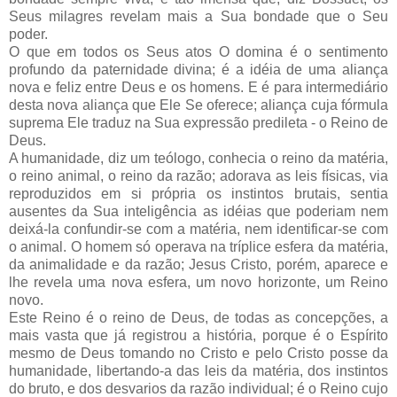
Seus milagres revelam mais a Sua bondade que o Seu
poder.
O que em todos os Seus atos O domina é o sentimento
profundo da paternidade divina; é a idéia de uma aliança
nova e feliz entre Deus e os homens. E é para intermediário
desta nova aliança que Ele Se oferece; aliança cuja fórmula
suprema Ele traduz na Sua expressão predileta - o Reino de
Deus.
A humanidade, diz um teólogo, conhecia o reino da matéria,
o reino animal, o reino da razão; adorava as leis físicas, via
reproduzidos em si própria os instintos brutais, sentia
ausentes da Sua inteligência as idéias que poderiam nem
deixá-la confundir-se com a matéria, nem identificar-se com
o animal. O homem só operava na tríplice esfera da matéria,
da animalidade e da razão; Jesus Cristo, porém, aparece e
lhe revela uma nova esfera, um novo horizonte, um Reino
novo.
Este Reino é o reino de Deus, de todas as concepções, a
mais vasta que já registrou a história, porque é o Espírito
mesmo de Deus tomando no Cristo e pelo Cristo posse da
humanidade, libertando-a das leis da matéria, dos instintos
do bruto, e dos desvarios da razão individual; é o Reino cujo