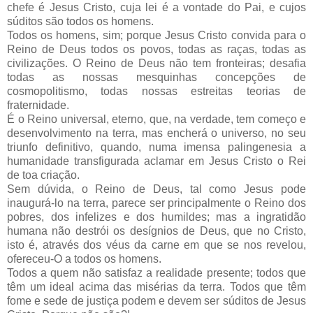
chefe é Jesus Cristo, cuja lei é a vontade do Pai, e cujos
súditos são todos os homens.
Todos os homens, sim; porque Jesus Cristo convida para o
Reino de Deus todos os povos, todas as raças, todas as
civilizações. O Reino de Deus não tem fronteiras; desafia
todas as nossas mesquinhas concepções de
cosmopolitismo, todas nossas estreitas teorias de
fraternidade.
É o Reino universal, eterno, que, na verdade, tem começo e
desenvolvimento na terra, mas encherá o universo, no seu
triunfo definitivo, quando, numa imensa palingenesia a
humanidade transfigurada aclamar em Jesus Cristo o Rei
de toa criação.
Sem dúvida, o Reino de Deus, tal como Jesus pode
inaugurá-lo na terra, parece ser principalmente o Reino dos
pobres, dos infelizes e dos humildes; mas a ingratidão
humana não destrói os desígnios de Deus, que no Cristo,
isto é, através dos véus da carne em que se nos revelou,
ofereceu-O a todos os homens.
Todos a quem não satisfaz a realidade presente; todos que
têm um ideal acima das misérias da terra. Todos que têm
fome e sede de justiça podem e devem ser súditos de Jesus