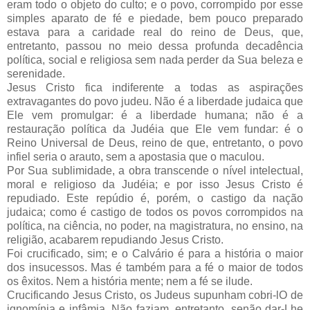
eram todo o objeto do culto; e o povo, corrompido por esse
simples aparato de fé e piedade, bem pouco preparado
estava para a caridade real do reino de Deus, que,
entretanto, passou no meio dessa profunda decadência
política, social e religiosa sem nada perder da Sua beleza e
serenidade.
Jesus Cristo fica indiferente a todas as aspirações
extravagantes do povo judeu. Não é a liberdade judaica que
Ele vem promulgar: é a liberdade humana; não é a
restauração política da Judéia que Ele vem fundar: é o
Reino Universal de Deus, reino de que, entretanto, o povo
infiel seria o arauto, sem a apostasia que o maculou.
Por Sua sublimidade, a obra transcende o nível intelectual,
moral e religioso da Judéia; e por isso Jesus Cristo é
repudiado. Este repúdio é, porém, o castigo da nação
judaica; como é castigo de todos os povos corrompidos na
política, na ciência, no poder, na magistratura, no ensino, na
religião, acabarem repudiando Jesus Cristo.
Foi crucificado, sim; e o Calvário é para a história o maior
dos insucessos. Mas é também para a fé o maior de todos
os êxitos. Nem a história mente; nem a fé se ilude.
Crucificando Jesus Cristo, os Judeus supunham cobri-lO de
ignomínia e infâmia. Não faziam, entretanto, senão dar-Lhe