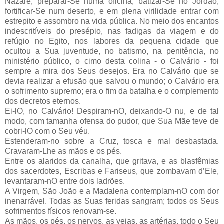
Nazaré, preparar-Se numa oficina, batizar-Se no Jordão,
fortificar-Se num deserto, e em plena virilidade entrar com
estrepito e assombro na vida pública. No meio dos encantos
indescritíveis do presépio, nas fadigas da viagem e do
refúgio no Egito, nos labores da pequena cidade que
ocultou a Sua juventude, no batismo, na penitência, no
ministério público, o cimo desta colina - o Calvário - foi
sempre a mira dos Seus desejos. Era no Calvário que se
devia realizar a efusão que salvou o mundo; o Calvário era
o sofrimento supremo; era o fim da batalha e o complemento
dos decretos eternos.
Ei-lO, no Calvário! Despiram-nO, deixando-O nu, e de tal
modo, com tamanha ofensa do pudor, que Sua Mãe teve de
cobri-lO com o Seu véu.
Estenderam-no sobre a Cruz, tosca e mal desbastada.
Cravaram-Lhe as mãos e os pés.
Entre os alaridos da canalha, que gritava, e as blasfêmias
dos sacerdotes, Escribas e Fariseus, que zombavam d’Ele,
levantaram-nO entre dois ladrões.
A Virgem, São João e a Madalena contemplam-nO com dor
inenarrável. Todas as Suas feridas sangram; todos os Seus
sofrimentos físicos renovam-se.
As mãos, os pés, os nervos, as veias, as artérias, todo o Seu