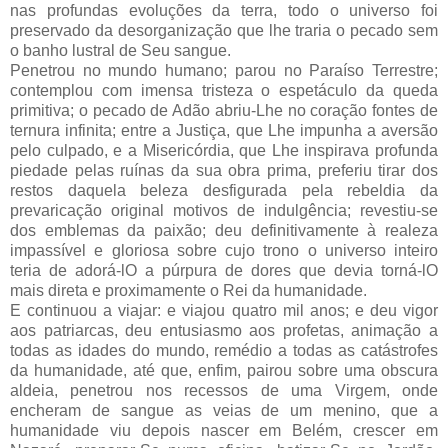
nas profundas evoluções da terra, todo o universo foi
preservado da desorganização que lhe traria o pecado sem
o banho lustral de Seu sangue.
Penetrou no mundo humano; parou no Paraíso Terrestre;
contemplou com imensa tristeza o espetáculo da queda
primitiva; o pecado de Adão abriu-Lhe no coração fontes de
ternura infinita; entre a Justiça, que Lhe impunha a aversão
pelo culpado, e a Misericórdia, que Lhe inspirava profunda
piedade pelas ruínas da sua obra prima, preferiu tirar dos
restos daquela beleza desfigurada pela rebeldia da
prevaricação original motivos de indulgência; revestiu-se
dos emblemas da paixão; deu definitivamente à realeza
impassível e gloriosa sobre cujo trono o universo inteiro
teria de adorá-lO a púrpura de dores que devia torná-lO
mais direta e proximamente o Rei da humanidade.
E continuou a viajar: e viajou quatro mil anos; e deu vigor
aos patriarcas, deu entusiasmo aos profetas, animação a
todas as idades do mundo, remédio a todas as catástrofes
da humanidade, até que, enfim, pairou sobre uma obscura
aldeia, penetrou nos recessos de uma Virgem, onde
encheram de sangue as veias de um menino, que a
humanidade viu depois nascer em Belém, crescer em