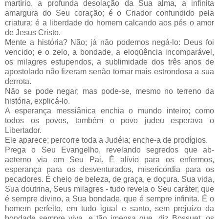
martírio, a profunda desolação da Sua alma, a infinita
amargura do Seu coração; é o Criador confundido pela
criatura; é a liberdade do homem calcando aos pés o amor
de Jesus Cristo.
Mente a história? Não; já não podemos negá-lo: Deus foi
vencido; e o zelo, a bondade, a eloqüência incomparável,
os milagres estupendos, a sublimidade dos três anos de
apostolado não fizeram senão tornar mais estrondosa a sua
derrota.
Não se pode negar; mas pode-se, mesmo no terreno da
história, explicá-lo.
A esperança messiânica enchia o mundo inteiro; como
todos os povos, também o povo judeu esperava o
Libertador.
Ele aparece; percorre toda a Judéia; enche-a de prodígios.
Prega o Seu Evangelho, revelando segredos que ab-
aeterno via em Seu Pai. É alívio para os enfermos,
esperança para os desventurados, misericórdia para os
pecadores. É cheio de beleza, de graça, e doçura. Sua vida,
Sua doutrina, Seus milagres - tudo revela o Seu caráter, que
é sempre divino, a Sua bondade, que é sempre infinita. É o
homem perfeito, em tudo igual e santo, sem prejuízo da
bondade sempre viva, e tão imensa que, diz Bossuet, os