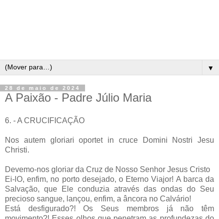
▼
28 de maio de 2024
A Paixão - Padre Júlio Maria
6. - A CRUCIFICAÇÃO
Nos autem gloriari oportet in cruce Domini Nostri Jesu
Christi.
Devemo-nos gloriar da Cruz de Nosso Senhor Jesus Cristo
Ei-lO, enfim, no porto desejado, o Eterno Viajor! A barca da
Salvação, que Ele conduzia através das ondas do Seu
precioso sangue, lançou, enfim, a âncora no Calvário!
Está desfigurado?! Os Seus membros já não têm
movimento?! Esses olhos que penetram as profundezas do