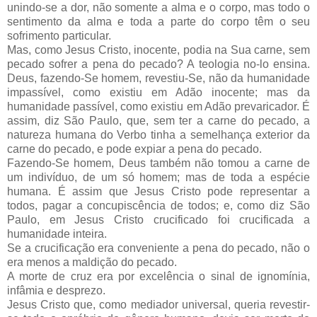
unindo-se a dor, não somente a alma e o corpo, mas todo o
sentimento da alma e toda a parte do corpo têm o seu
sofrimento particular.
Mas, como Jesus Cristo, inocente, podia na Sua carne, sem
pecado sofrer a pena do pecado? A teologia no-lo ensina.
Deus, fazendo-Se homem, revestiu-Se, não da humanidade
impassível, como existiu em Adão inocente; mas da
humanidade passível, como existiu em Adão prevaricador. É
assim, diz São Paulo, que, sem ter a carne do pecado, a
natureza humana do Verbo tinha a semelhança exterior da
carne do pecado, e pode expiar a pena do pecado.
Fazendo-Se homem, Deus também não tomou a carne de
um indivíduo, de um só homem; mas de toda a espécie
humana. É assim que Jesus Cristo pode representar a
todos, pagar a concupiscência de todos; e, como diz São
Paulo, em Jesus Cristo crucificado foi crucificada a
humanidade inteira.
Se a crucificação era conveniente a pena do pecado, não o
era menos a maldição do pecado.
A morte de cruz era por excelência o sinal de ignomínia,
infâmia e desprezo.
Jesus Cristo que, como mediador universal, queria revestir-