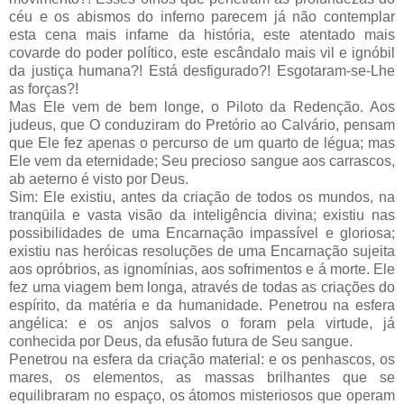
céu e os abismos do inferno parecem já não contemplar
esta cena mais infame da história, este atentado mais
covarde do poder político, este escândalo mais vil e ignóbil
da justiça humana?! Está desfigurado?! Esgotaram-se-Lhe
as forças?!
Mas Ele vem de bem longe, o Piloto da Redenção. Aos
judeus, que O conduziram do Pretório ao Calvário, pensam
que Ele fez apenas o percurso de um quarto de légua; mas
Ele vem da eternidade; Seu precioso sangue aos carrascos,
ab aeterno é visto por Deus.
Sim: Ele existiu, antes da criação de todos os mundos, na
tranqüila e vasta visão da inteligência divina; existiu nas
possibilidades de uma Encarnação impassível e gloriosa;
existiu nas heróicas resoluções de uma Encarnação sujeita
aos opróbrios, as ignomínias, aos sofrimentos e á morte. Ele
fez uma viagem bem longa, através de todas as criações do
espírito, da matéria e da humanidade. Penetrou na esfera
angélica: e os anjos salvos o foram pela virtude, já
conhecida por Deus, da efusão futura de Seu sangue.
Penetrou na esfera da criação material: e os penhascos, os
mares, os elementos, as massas brilhantes que se
equilibraram no espaço, os átomos misteriosos que operam