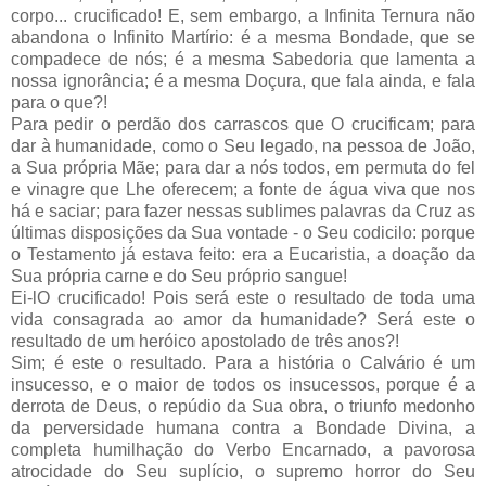
corpo... crucificado! E, sem embargo, a Infinita Ternura não
abandona o Infinito Martírio: é a mesma Bondade, que se
compadece de nós; é a mesma Sabedoria que lamenta a
nossa ignorância; é a mesma Doçura, que fala ainda, e fala
para o que?!
Para pedir o perdão dos carrascos que O crucificam; para
dar à humanidade, como o Seu legado, na pessoa de João,
a Sua própria Mãe; para dar a nós todos, em permuta do fel
e vinagre que Lhe oferecem; a fonte de água viva que nos
há e saciar; para fazer nessas sublimes palavras da Cruz as
últimas disposições da Sua vontade - o Seu codicilo: porque
o Testamento já estava feito: era a Eucaristia, a doação da
Sua própria carne e do Seu próprio sangue!
Ei-lO crucificado! Pois será este o resultado de toda uma
vida consagrada ao amor da humanidade? Será este o
resultado de um heróico apostolado de três anos?!
Sim; é este o resultado. Para a história o Calvário é um
insucesso, e o maior de todos os insucessos, porque é a
derrota de Deus, o repúdio da Sua obra, o triunfo medonho
da perversidade humana contra a Bondade Divina, a
completa humilhação do Verbo Encarnado, a pavorosa
atrocidade do Seu suplício, o supremo horror do Seu