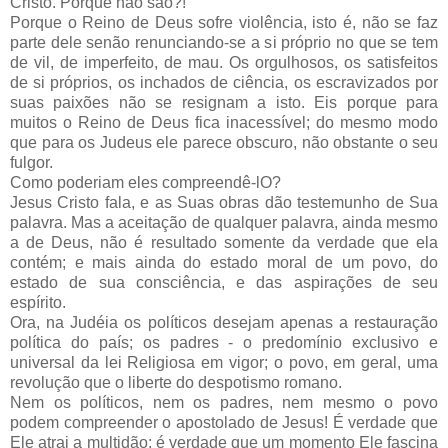
Cristo. Porque não são?!
Porque o Reino de Deus sofre violência, isto é, não se faz
parte dele senão renunciando-se a si próprio no que se tem
de vil, de imperfeito, de mau. Os orgulhosos, os satisfeitos
de si próprios, os inchados de ciência, os escravizados por
suas paixões não se resignam a isto. Eis porque para
muitos o Reino de Deus fica inacessível; do mesmo modo
que para os Judeus ele parece obscuro, não obstante o seu
fulgor.
Como poderiam eles compreendê-lO?
Jesus Cristo fala, e as Suas obras dão testemunho de Sua
palavra. Mas a aceitação de qualquer palavra, ainda mesmo
a de Deus, não é resultado somente da verdade que ela
contém; e mais ainda do estado moral de um povo, do
estado de sua consciência, e das aspirações de seu
espírito.
Ora, na Judéia os políticos desejam apenas a restauração
política do país; os padres - o predomínio exclusivo e
universal da lei Religiosa em vigor; o povo, em geral, uma
revolução que o liberte do despotismo romano.
Nem os políticos, nem os padres, nem mesmo o povo
podem compreender o apostolado de Jesus! É verdade que
Ele atrai a multidão; é verdade que um momento Ele fascina