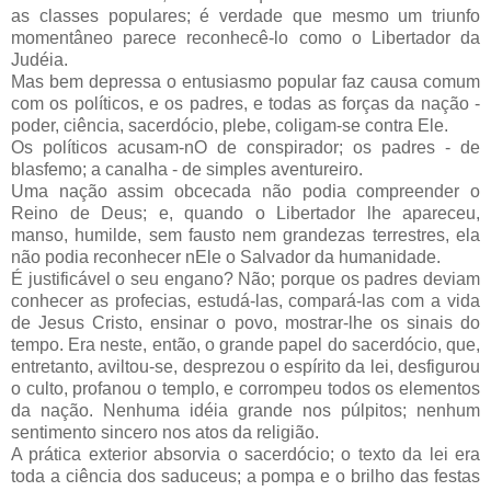
as classes populares; é verdade que mesmo um triunfo
momentâneo parece reconhecê-lo como o Libertador da
Judéia.
Mas bem depressa o entusiasmo popular faz causa comum
com os políticos, e os padres, e todas as forças da nação -
poder, ciência, sacerdócio, plebe, coligam-se contra Ele.
Os políticos acusam-nO de conspirador; os padres - de
blasfemo; a canalha - de simples aventureiro.
Uma nação assim obcecada não podia compreender o
Reino de Deus; e, quando o Libertador lhe apareceu,
manso, humilde, sem fausto nem grandezas terrestres, ela
não podia reconhecer nEle o Salvador da humanidade.
É justificável o seu engano? Não; porque os padres deviam
conhecer as profecias, estudá-las, compará-las com a vida
de Jesus Cristo, ensinar o povo, mostrar-lhe os sinais do
tempo. Era neste, então, o grande papel do sacerdócio, que,
entretanto, aviltou-se, desprezou o espírito da lei, desfigurou
o culto, profanou o templo, e corrompeu todos os elementos
da nação. Nenhuma idéia grande nos púlpitos; nenhum
sentimento sincero nos atos da religião.
A prática exterior absorvia o sacerdócio; o texto da lei era
toda a ciência dos saduceus; a pompa e o brilho das festas