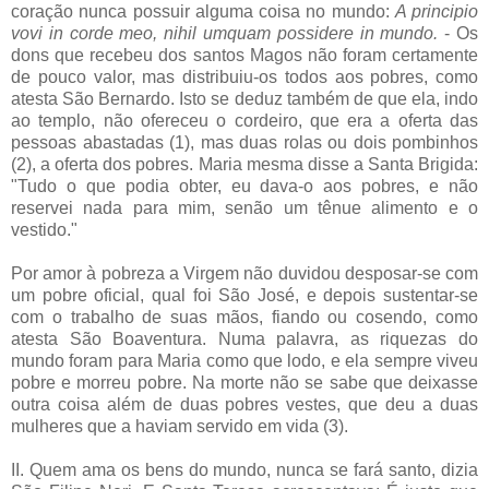
coração nunca possuir alguma coisa no mundo:
A principio
vovi in corde meo, nihil umquam possidere in mundo.
- Os
dons que recebeu dos santos Magos não foram certamente
de pouco valor, mas distribuiu-os todos aos pobres, como
atesta São Bernardo. Isto se deduz também de que ela, indo
ao templo, não ofereceu o cordeiro, que era a oferta das
pessoas abastadas (1), mas duas rolas ou dois pombinhos
(2), a oferta dos pobres. Maria mesma disse a Santa Brigida:
"Tudo o que podia obter, eu dava-o aos pobres, e não
reservei nada para mim, senão um tênue alimento e o
vestido."
Por amor à pobreza a Virgem não duvidou desposar-se com
um pobre oficial, qual foi São José, e depois sustentar-se
com o trabalho de suas mãos, fiando ou cosendo, como
atesta São Boaventura. Numa palavra, as riquezas do
mundo foram para Maria como que lodo, e ela sempre viveu
pobre e morreu pobre. Na morte não se sabe que deixasse
outra coisa além de duas pobres vestes, que deu a duas
mulheres que a haviam servido em vida (3).
II. Quem ama os bens do mundo, nunca se fará santo, dizia