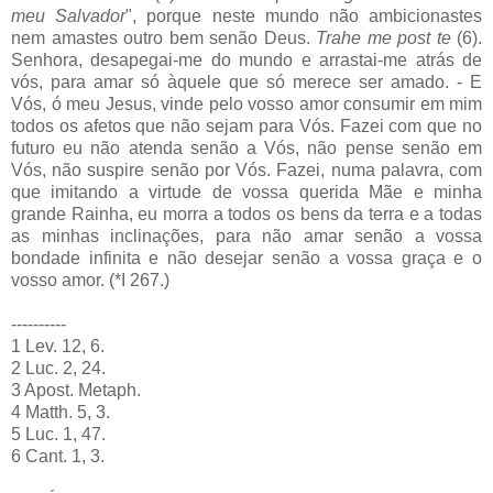
meu Salvador
", porque neste mundo não ambicionastes
nem amastes outro bem senão Deus.
Trahe me post te
(6).
Senhora, desapegai-me do mundo e arrastai-me atrás de
vós, para amar só àquele que só merece ser amado. - E
Vós, ó meu Jesus, vinde pelo vosso amor consumir em mim
todos os afetos que não sejam para Vós. Fazei com que no
futuro eu não atenda senão a Vós, não pense senão em
Vós, não suspire senão por Vós. Fazei, numa palavra, com
que imitando a virtude de vossa querida Mãe e minha
grande Rainha, eu morra a todos os bens da terra e a todas
as minhas inclinações, para não amar senão a vossa
bondade infinita e não desejar senão a vossa graça e o
vosso amor. (*I 267.)
----------
1 Lev. 12, 6.
2 Luc. 2, 24.
3 Apost. Metaph.
4 Matth. 5, 3.
5 Luc. 1, 47.
6 Cant. 1, 3.