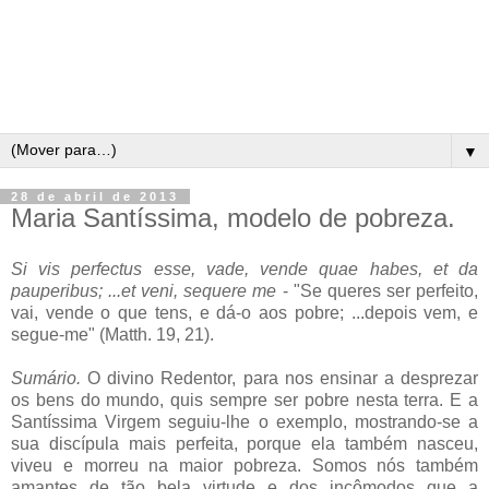
▼
28 de abril de 2013
Maria Santíssima, modelo de pobreza.
Si vis perfectus esse, vade, vende quae habes, et da
pauperibus; ...et veni, sequere me
- "Se queres ser perfeito,
vai, vende o que tens, e dá-o aos pobre; ...depois vem, e
segue-me" (Matth. 19, 21).
Sumário.
O divino Redentor, para nos ensinar a desprezar
os bens do mundo, quis sempre ser pobre nesta terra. E a
Santíssima Virgem seguiu-lhe o exemplo, mostrando-se a
sua discípula mais perfeita, porque ela também nasceu,
viveu e morreu na maior pobreza. Somos nós também
amantes de tão bela virtude e dos incômodos que a