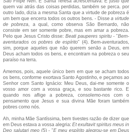
São Filipe Neri. E Santa Teresa acrescentava: É justo que
quem vai atrás das coisas perdidas, também se perca. por
outro lado, dizia a mesma Santa que a virtude de pobreza é
um bem que encerra todos os outros bens. - Disse
a virtude
de pobreza
, a qual, como observa São Bernardo, não
consiste em ser somente pobre, mas em amar a pobreza.
Pelo que Jesus Cristo disse:
Beati pauperes spiritu
- "
Bem-
aventurados os pobres de espírito
" (4). Bem-aventurados,
sim, porque aqueles que não querem senão a Deus, em
Deus acham todos os bens, e encontram na pobreza o seu
paraíso na terra.
Amemos, pois, aquele único bem em que se acham todos
os bens, conforme exortava Santo Agostinho, e peçamos ao
Senhor com Santo Ignácio: Meu Deus, dai-me somente o
vosso amor com a vossa graça, e sou bastante rico. E
quando nos aflige a pobreza, consolemo-nos com o
pensamento que Jesus e sua divina Mãe foram também
pobres como nós.
Ah, minha Mãe Santíssima, bem tivestes razão de dizer que
em Deus estava a vossa alegria:
Et exultavit spiritus meus in
Deo salutari meo
(5) - "
E meu espírito alegrou-se em Deus