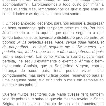
acompanham?... Esforcemo-nos a todo custo por imitar a
nossa querida Mãe, lembrando-nos de que o que ama as
comodidades e as riquezas, nunca será santo.
I. O nosso amoroso Redentor, para nos ensinar a desprezar
os bens mundanos, quis ser pobre neste mundo. Por isso
Jesus exorta a todo aquele que queira segui-Lo a que
venda todos os seus haveres e distribua o produto entre os
pobres:
Si vis perfectus esse, vade, vende quae habes, et
da pauperibus... et veni, sequere me
- "
Se queres ser
perfeito, vai, vende o que tens, e dá-o aos pobres... depois
vem e segue-me
". Eis como Maria, a sua discípula mais
perfeita, lhe seguiu exatamente o exemplo. Afirma o bem-
aventurado Canisio, que a Santíssima Virgem, com a
herança de seus pais, teria podido viver muito
comodamente, mas preferiu ficar pobre, reservando para si
uma pequena parte, e distribuindo o mais em esmolas ao
templo e aos pobres.
Querem muitos escritores que Maria tivesse feito também
voto de pobreza, e sabe-se que ela mesma revelou a Santa
Brígida, que desde o principio de sua vida prometera no