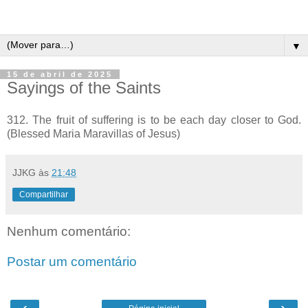
▼
15 de abril de 2025
Sayings of the Saints
312. The fruit of suffering is to be each day closer to God.
(Blessed Maria Maravillas of Jesus)
JJKG
às
21:48
Compartilhar
Nenhum comentário:
Postar um comentário
‹
›