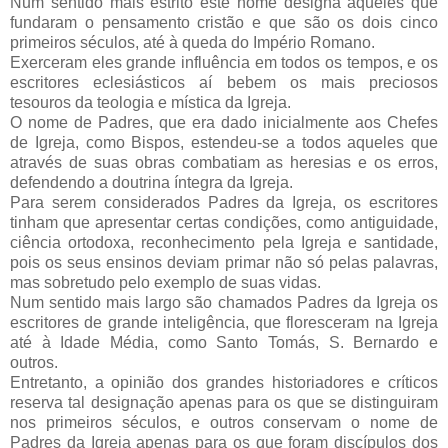
Num sentido mais estrito este nome designa aqueles que
fundaram o pensamento cristão e que são os dois cinco
primeiros séculos, até à queda do Império Romano.
Exerceram eles grande influência em todos os tempos, e os
escritores eclesiásticos aí bebem os mais preciosos
tesouros da teologia e mística da Igreja.
O nome de Padres, que era dado inicialmente aos Chefes
de Igreja, como Bispos, estendeu-se a todos aqueles que
através de suas obras combatiam as heresias e os erros,
defendendo a doutrina íntegra da Igreja.
Para serem considerados Padres da Igreja, os escritores
tinham que apresentar certas condições, como antiguidade,
ciência ortodoxa, reconhecimento pela Igreja e santidade,
pois os seus ensinos deviam primar não só pelas palavras,
mas sobretudo pelo exemplo de suas vidas.
Num sentido mais largo são chamados Padres da Igreja os
escritores de grande inteligência, que floresceram na Igreja
até à Idade Média, como Santo Tomás, S. Bernardo e
outros.
Entretanto, a opinião dos grandes historiadores e críticos
reserva tal designação apenas para os que se distinguiram
nos primeiros séculos, e outros conservam o nome de
Padres da Igreja apenas para os que foram discípulos dos