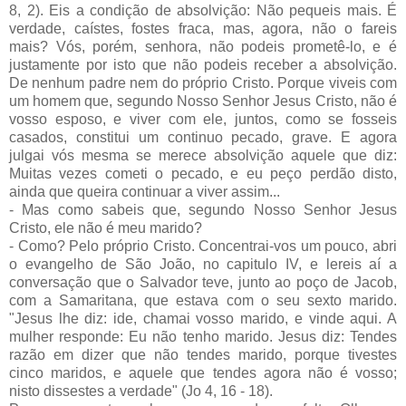
8, 2). Eis a condição de absolvição: Não pequeis mais. É
verdade, caístes, fostes fraca, mas, agora, não o fareis
mais? Vós, porém, senhora, não podeis prometê-lo, e é
justamente por isto que não podeis receber a absolvição.
De nenhum padre nem do próprio Cristo. Porque viveis com
um homem que, segundo Nosso Senhor Jesus Cristo, não é
vosso esposo, e viver com ele, juntos, como se fosseis
casados, constitui um continuo pecado, grave. E agora
julgai vós mesma se merece absolvição aquele que diz:
Muitas vezes cometi o pecado, e eu peço perdão disto,
ainda que queira continuar a viver assim...
- Mas como sabeis que, segundo Nosso Senhor Jesus
Cristo, ele não é meu marido?
- Como? Pelo próprio Cristo. Concentrai-vos um pouco, abri
o evangelho de São João, no capitulo IV, e lereis aí a
conversação que o Salvador teve, junto ao poço de Jacob,
com a Samaritana, que estava com o seu sexto marido.
"Jesus lhe diz: ide, chamai vosso marido, e vinde aqui. A
mulher responde: Eu não tenho marido. Jesus diz: Tendes
razão em dizer que não tendes marido, porque tivestes
cinco maridos, e aquele que tendes agora não é vosso;
nisto dissestes a verdade" (Jo 4, 16 - 18).