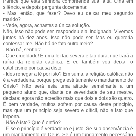
Parece que esta senhora compreende sua falta. Olha em
silêncio, e depois pergunta docemente:
- Mas, então, que fazer? Devo eu deixar meu segundo
marido?
- Vede, agora, achastes a única solução.
Não, isso não pode ser, respondeu ela, indignada. Vivemos
juntos há dez anos. Isso não pode ser. Mas eu quereria
confessar-me. Não há de fato outro meio?
- Não há, senhora.
- Que crueldade! É uma lei tão severa e tão dura, que trará a
ruína da religião católica. E eu também vou deixar o
catolicismo por causa disto.
- Ides renegar a fé por isto? Em suma, a religião católica não
é a verdadeira, porque prega estritamente o mandamento de
Cristo? Não será esta uma atitude semelhante a um
pequeno aluno que, diante da severidade de seu mestre,
declara: agora não acredito mais que dois e dois são quatro.
É bem verdade, muitos sofrem por causa deste princípio,
mas que um princípio seja severo e difícil, não é isto que
importa.
- Não é isto? Que é então?
- É se o princípio é verdadeiro e justo. Se sua observância é
um mandamento de Deus. Se é um fundamento necessário