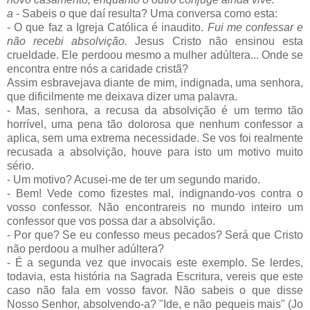
a -
Sabeis o que daí resulta? Uma conversa como esta:
- O que faz a Igreja Católica é inaudito.
Fui me confessar e
não recebi absolvição.
Jesus Cristo não ensinou esta
crueldade. Ele perdoou mesmo a mulher adúltera... Onde se
encontra entre nós a caridade cristã?
Assim esbravejava diante de mim, indignada, uma senhora,
que dificilmente me deixava dizer uma palavra.
- Mas, senhora, a recusa da absolvição é um termo tão
horrível, uma pena tão dolorosa que nenhum confessor a
aplica, sem uma extrema necessidade. Se vos foi realmente
recusada a absolvição, houve para isto um motivo muito
sério.
- Um motivo? Acusei-me de ter um segundo marido.
- Bem! Vede como fizestes mal, indignando-vos contra o
vosso confessor. Não encontrareis no mundo inteiro um
confessor que vos possa dar a absolvição.
- Por que? Se eu confesso meus pecados? Será que Cristo
não perdoou a mulher adúltera?
- É a segunda vez que invocais este exemplo. Se lerdes,
todavia, esta história na Sagrada Escritura, vereis que este
caso não fala em vosso favor. Não sabeis o que disse
Nosso Senhor, absolvendo-a? "Ide, e não pequeis mais" (Jo