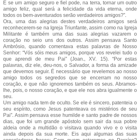
E se um amigo seguro e fiel pode, na terra, tornar um outro
amigo feliz, qual será a felicidade da vida eterna, onde
todos os bem-aventurados serão verdadeiros amigos?”.
Ora, uma das alegrias destes verdadeiros amigos será
reconhecerem-se na Igreja Triunfante, assim como na Igreja
Militante é também uma das suas alegrias vazarem o
coração no seio uns dos outros. Assim pensava Santo
Ambrósio, quando comentava estas palavras de Nosso
Senhor: “Vós sóis meus amigos, porque vos revelei tudo o
que aprendi de meu Pai” (Joan., XV. 15). “Por estas
palavras, diz ele, deu-nos, o Salvador, a forma da amizade
que devemos seguir. É necessário que revelemos ao nosso
amigo todos os segredos que se encerram no nosso
coração, e que não ignoremos também os seus. Abramos-
lhe, pois, o nosso coração, e que ele nos abra igualmente o
seu.
Um amigo nada tem de oculto. Se ele é sincero, patenteia o
seu espírito, como Jesus patenteava os mistérios de seu
Pai”. Assim pensava esse humilde e santo padre de nossos
dias, que foi um grande apóstolo sem sair da sua pobre
aldeia onde a multidão o visitava quando vivo e o visita
ainda depois da sua morte. Eis aqui algumas das suas