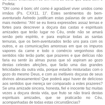
Profeta:
“Oh! como é bom; oh! como é agradável viver unidos como
irmãos (Ps. CXX11, 1)”. Estes sentimentos do bem-
aventurado Aelredo justificam estas palavras de um autor
mais moderno: “Ah! se eu tivera expressões assaz ternas e
fortes para descrever a doçura das castas e espirituais
amizades que terão lugar no Céu, onde não se amará
senão pelo espírito, e para explicar todas as santas
ternuras, que os bem-aventurados terão uns para com os
outros, e as comunicações amorosas em que os impuros
vapores da carne e todo o comércio vergonhoso dos
sentidos não terão parte; que prazeres e que delícias não
faria eu sentir às almas puras que só aspiram ao gozo
destas celestes afeições, que farão uma das grandes
felicidades da outra vida, porque estarão misturadas com o
gozo do mesmo Deus, e com as inefáveis doçuras de seus
divinos abrasamentos! Que poderá aqui haver de delicioso
aos sentidos que mereça ser comparado a estes prazeres?
Se uma amizade sincera, honesta, fiel e inocente faz muitas
vezes a doçura desta vida, que fruto se não tirará destas
espirituais amizades, que se praticarão no Céu,
acompanhadas de todas estas circunstâncias?