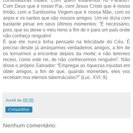
consoladoras frases: Com quem estaremos no Paraíso?
Com Deus que é nosso Pai, com Jesus Cristo que é nosso
Irmão, com a Santíssima Virgem que é nossa Mãe, com os
anjos e os santos que são nossos amigos. Um rei dizia com
bastante pesar em seus últimos momentos: “É necessário,
pois, que eu deixe o meu reino a fim de ir para um país onde
não conheço ninguém!
É que ele nunca tinha pensado na felicidade do Céu. É
preciso desde já arranjarmos verdadeiros amigos, a fim de
os tornarmos a encontrar depois da morte; e não teremos
receio, como este rei, de não conhecermos ninguém”. Não
disse o próprio Salvador: “Empregai as riquezas injustas em
obter amigos, a fim de que, quando morrerdes, eles vos
recebam nos eternos tabernáculos?” (Luc. XVI. 9).
Joceli
às
09:00
Compartilhar
Nenhum comentário: