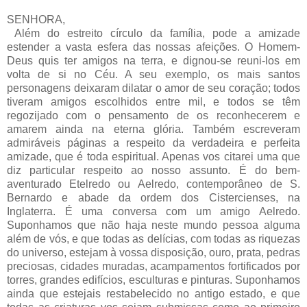
SENHORA,
Além do estreito círculo da família, pode a amizade
estender a vasta esfera das nossas afeições. O Homem-
Deus quis ter amigos na terra, e dignou-se reuni-los em
volta de si no Céu. A seu exemplo, os mais santos
personagens deixaram dilatar o amor de seu coração; todos
tiveram amigos escolhidos entre mil, e todos se têm
regozijado com o pensamento de os reconhecerem e
amarem ainda na eterna glória. Também escreveram
admiráveis páginas a respeito da verdadeira e perfeita
amizade, que é toda espiritual. Apenas vos citarei uma que
diz particular respeito ao nosso assunto. É do bem-
aventurado Etelredo ou Aelredo, contemporâneo de S.
Bernardo e abade da ordem dos Cistercienses, na
Inglaterra. É uma conversa com um amigo Aelredo.
Suponhamos que não haja neste mundo pessoa alguma
além de vós, e que todas as delícias, com todas as riquezas
do universo, estejam à vossa disposição, ouro, prata, pedras
preciosas, cidades muradas, acampamentos fortificados por
torres, grandes edifícios, esculturas e pinturas. Suponhamos
ainda que estejais restabelecido no antigo estado, e que