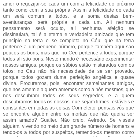
amor o regozijar-se cada um com a felicidade do próximo
tanto como com a sua própria. Assim a felicidade de cada
um será comum a todos, e a soma destas bem-
aventuranças, será própria a cada um. Ali nenhum
pensamento será oculto, ali nenhuma afeição se
dissimulará, tal é a eterna e verdadeira amizade que tem
princípio na terra e se completa no Céu; que na terra
pertence a um pequeno número, porque também aqui são
poucos os bons, mas que no Céu pertence a todos, porque
todos ali são bons. Neste mundo é necessário experimentar
nossos amigos, porque os sábios estão misturados com os
tolos; no Céu não há necessidade de se ser provado,
porque todos gozam duma perfeição angélica e quase
divina. Procuremos, pois, encontrar semelhantes amigos,
que nos amem e a quem amemos como a nós mesmos, que
nos descubram todos os seus segredos, e a quem
descubramos todos os nossos, que sejam firmes, estáveis e
constantes em todas as coisas.Com efeito, pensais vós que
se encontre alguém entre os mortais que não queira ser
assim amado? Gualter. Não creio. Aelredo. Se vísseis
alguém, vivendo no meio dum grande número de homens e
tendo-os a todos por suspeitos, temendo-os mesmo como