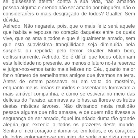
se quisessem atentar contra a sua vida, não amando
pessoa alguma e crendo não ser amado por ninguém, não o
consideraríeis o mais desgraçado de todos? Gualter. Sem
dúvida.
Aelredo. Não negareis, pois, que o mais feliz será aquele
que habita e repousa no coração daqueles entre os quais
vive, que os ama a todos e que é igualmente amado, sem
que esta suavíssima tranqüilidade seja diminuída pela
suspeita ou repelida pelo temor. Gualter. Muito bem,
certissimamente. Aelredo. Se é difícil que todos obtenham
esta felicidade no presente, ao menos o futuro no-la reserva;
e julgar-nos-emos tanto mais felizes no Céu, quanto maior
for o número de semelhantes amigos que tivermos na terra.
Antes de ontem passeava eu em volta do mosteiro,
enquanto meus irmãos reunidos e assentados formavam a
mais amável companhia, e como se estivera no meio das
delícias do Paraíso, admirava as folhas, as flores e os frutos
destas místicas árvores. Não divisando nesta multidão
pessoa alguma que não amasse, e de quem não tivesse a
segurança de ser amado, fiquei inundado duma tão grande
alegria que excedia a todos os prazeres deste mundo.
Sentia o meu coração entornar-se em todos, e os corações
de todos entornarem-se em mim, de sorte que dizia com o