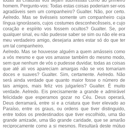
todas as criaturas vos sejam submissas como ao primeiro
homem. Pergunto-vos: Todas estas coisas poderiam ser-vos
agradáveis sem um companheiro? Gualter. Não, por certo.
Aelredo. Mas se tivésseis somente um companheiro cuja
língua ignorásseis, cujos costumes desconhecêsseis, e cujo
coração e espírito vos fossem ocultos? Gualter. Se, por
qualquer sinal, eu não pudesse saber se sim ou não ele era
meu verdadeiro amigo, desejaria antes estar só do que ter
um tal companheiro.
Aelredo. Mas se houvesse alguém a quem amásseis como
a vós mesmo e que vos amasse também do mesmo modo,
sem que nenhum de vós o pudesse duvidar, todas as coisas
que até ali vos apareciam amargas não se vos tornariam
doces e suaves? Gualter. Sim, certamente. Aelredo. Não
será ainda verdade que quanto maior fosse o número de
tais amigos, mais feliz vos julgaríeis? Gualter. É muito
verdade. Aelredo. Eis precisamente a grande e admirável
felicidade que esperamos gozar no Céu. Deus operará,
Deus derramará, entre si e a criatura que tiver elevado ao
Paraíso, entre os graus, ou ordens que tiver distinguido,
entre todos os predestinados que tiver escolhido, uma tão
grande amizade, uma tão grande caridade, que se amarão
reciprocamente como a si mesmos. Resultará deste mútuo