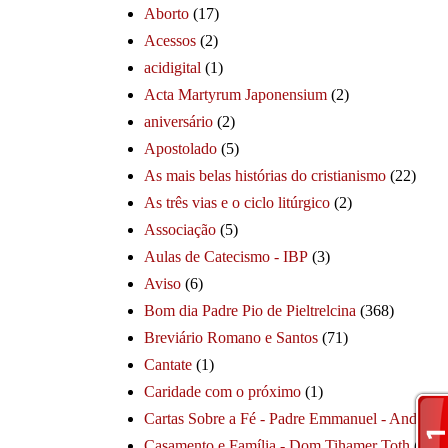
Aborto
(17)
Acessos
(2)
acidigital
(1)
Acta Martyrum Japonensium
(2)
aniversário
(2)
Apostolado
(5)
As mais belas histórias do cristianismo
(22)
As três vias e o ciclo litúrgico
(2)
Associação
(5)
Aulas de Catecismo - IBP
(3)
Aviso
(6)
Bom dia Padre Pio de Pieltrelcina
(368)
Breviário Romano e Santos
(71)
Cantate
(1)
Caridade com o próximo
(1)
Cartas Sobre a Fé - Padre Emmanuel - André
(1
Casamento e Família - Dom Tihamer Toth
(115)