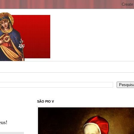
SÃO PIO V
eus!