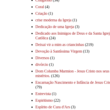
Congresso
(34)
Coral
(4)
Criação
(1)
crise moderna da Igreja
(1)
Dedicação de uma Igreja
(3)
Dedicado aos Inimigos de Deus e da Santa Igrej
Católica
(24)
Deixai vir a mim as criancinhas
(219)
Devoção à Santíssima Virgem
(13)
Diversos
(1)
divórcio
(1)
Dom Columba Marmion - Jesus Cristo nos seus
mistérios.
(126)
Encarnação Nascimento e Infância de Jesus Cris
(79)
Entrevista
(1)
Espiritismo
(22)
Espírito de Cura d'Ars
(3)