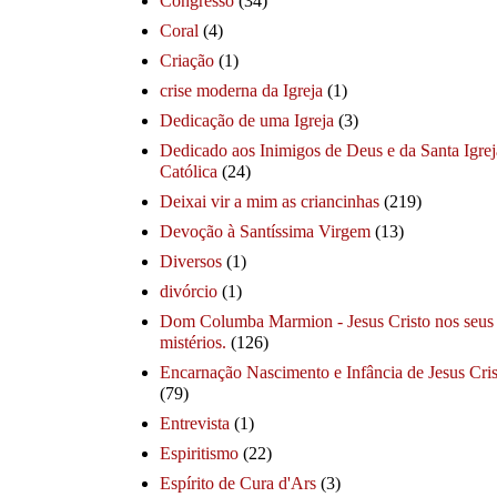
Congresso
(34)
Coral
(4)
Criação
(1)
crise moderna da Igreja
(1)
Dedicação de uma Igreja
(3)
Dedicado aos Inimigos de Deus e da Santa Igrej
Católica
(24)
Deixai vir a mim as criancinhas
(219)
Devoção à Santíssima Virgem
(13)
Diversos
(1)
divórcio
(1)
Dom Columba Marmion - Jesus Cristo nos seus
mistérios.
(126)
Encarnação Nascimento e Infância de Jesus Cris
(79)
Entrevista
(1)
Espiritismo
(22)
Espírito de Cura d'Ars
(3)