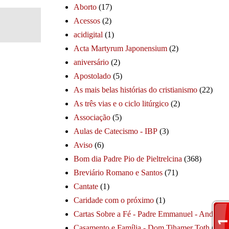
Aborto
(17)
Acessos
(2)
acidigital
(1)
Acta Martyrum Japonensium
(2)
aniversário
(2)
Apostolado
(5)
As mais belas histórias do cristianismo
(22)
As três vias e o ciclo litúrgico
(2)
Associação
(5)
Aulas de Catecismo - IBP
(3)
Aviso
(6)
Bom dia Padre Pio de Pieltrelcina
(368)
Breviário Romano e Santos
(71)
Cantate
(1)
Caridade com o próximo
(1)
Cartas Sobre a Fé - Padre Emmanuel - André
(1
Casamento e Família - Dom Tihamer Toth
(115)