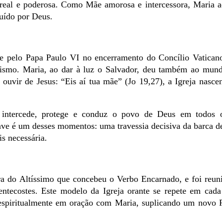
s real e poderosa. Como Mãe amorosa e intercessora, Maria
tuído por Deus.
te pelo Papa Paulo VI no encerramento do Concílio Vatican
nismo. Maria, ao dar à luz o Salvador, deu também ao mun
ouvir de Jesus: “Eis aí tua mãe” (Jo 19,27), a Igreja nasce
intercede, protege e conduz o povo de Deus em todos 
ave é um desses momentos: uma travessia decisiva da barca d
s necessária.
ra do Altíssimo que concebeu o Verbo Encarnado, e foi reu
ntecostes. Este modelo da Igreja orante se repete em cada
 espiritualmente em oração com Maria, suplicando um novo 