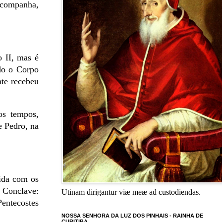
 acompanha,
o II, mas é
do o Corpo
nte recebeu
os tempos,
e Pedro, na
nida com os
 Conclave:
Utinam dirigantur viæ meæ ad custodiendas.
Pentecostes
NOSSA SENHORA DA LUZ DOS PINHAIS - RAINHA DE
CURITIBA