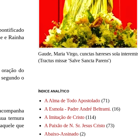
pontificado
ãe e Rainha
Gaude, Maria Virgo, cunctas hæreses sola interemis
(Tractus missæ 'Salve Sancta Parens')
a oração do
m segundo o
ÍNDICE ANALÍTICO
A Alma de Todo Apostolado
(71)
A Esmola - Padre André Beltrami.
(16)
 acompanha
A Imitação de Cristo
(114)
sua ternura
 aquele que
A Paixão de N. Sr. Jesus Cristo
(73)
Abaixo-Assinado
(2)