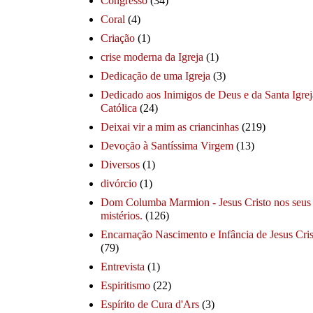
Congresso
(34)
Coral
(4)
Criação
(1)
crise moderna da Igreja
(1)
Dedicação de uma Igreja
(3)
Dedicado aos Inimigos de Deus e da Santa Igrej
Católica
(24)
Deixai vir a mim as criancinhas
(219)
Devoção à Santíssima Virgem
(13)
Diversos
(1)
divórcio
(1)
Dom Columba Marmion - Jesus Cristo nos seus
mistérios.
(126)
Encarnação Nascimento e Infância de Jesus Cris
(79)
Entrevista
(1)
Espiritismo
(22)
Espírito de Cura d'Ars
(3)