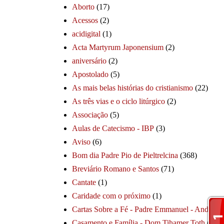
Aborto
(17)
Acessos
(2)
acidigital
(1)
Acta Martyrum Japonensium
(2)
aniversário
(2)
Apostolado
(5)
As mais belas histórias do cristianismo
(22)
As três vias e o ciclo litúrgico
(2)
Associação
(5)
Aulas de Catecismo - IBP
(3)
Aviso
(6)
Bom dia Padre Pio de Pieltrelcina
(368)
Breviário Romano e Santos
(71)
Cantate
(1)
Caridade com o próximo
(1)
Cartas Sobre a Fé - Padre Emmanuel - André
(1
Casamento e Família - Dom Tihamer Toth
(115)