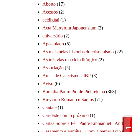
Aborto
(17)
Acessos
(2)
acidigital
(1)
Acta Martyrum Japonensium
(2)
aniversário
(2)
Apostolado
(5)
As mais belas histórias do cristianismo
(22)
As três vias e o ciclo litúrgico
(2)
Associação
(5)
Aulas de Catecismo - IBP
(3)
Aviso
(6)
Bom dia Padre Pio de Pieltrelcina
(368)
Breviário Romano e Santos
(71)
Cantate
(1)
Caridade com o próximo
(1)
Cartas Sobre a Fé - Padre Emmanuel - André
(1
Casamento e Família - Dom Tihamer Toth
(115)