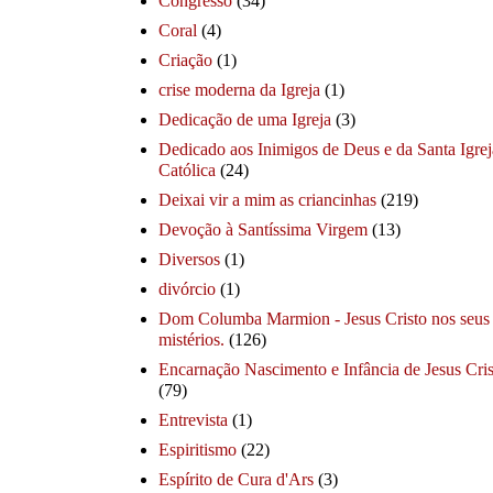
Congresso
(34)
Coral
(4)
Criação
(1)
crise moderna da Igreja
(1)
Dedicação de uma Igreja
(3)
Dedicado aos Inimigos de Deus e da Santa Igrej
Católica
(24)
Deixai vir a mim as criancinhas
(219)
Devoção à Santíssima Virgem
(13)
Diversos
(1)
divórcio
(1)
Dom Columba Marmion - Jesus Cristo nos seus
mistérios.
(126)
Encarnação Nascimento e Infância de Jesus Cris
(79)
Entrevista
(1)
Espiritismo
(22)
Espírito de Cura d'Ars
(3)