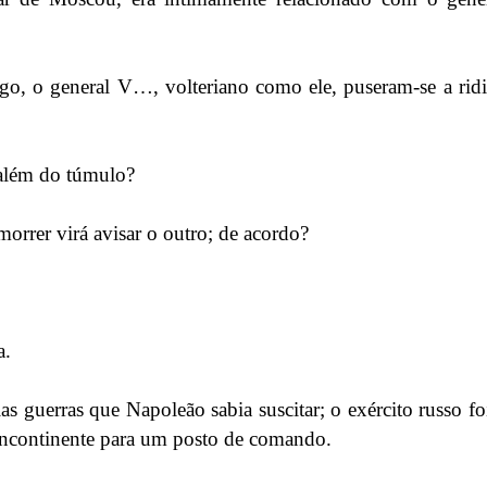
o, o general V…, volteriano como ele, puseram-se a ridic
 além do túmulo?
orrer virá avisar o outro; de acordo?
a.
 guerras que Napoleão sabia suscitar; o exército russo f
 incontinente para um posto de comando.