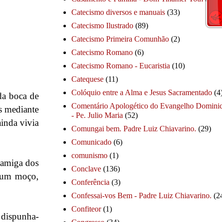
Catecismo diversos e manuais
(33)
Catecismo Ilustrado
(89)
Catecismo Primeira Comunhão
(2)
Catecismo Romano
(6)
Catecismo Romano - Eucaristia
(10)
Catequese
(11)
Colóquio entre a Alma e Jesus Sacramentado
(4
da boca de
Comentário Apologético do Evangelho Dominic
s mediante
- Pe. Julio Maria
(52)
ainda vivia
Comungai bem. Padre Luiz Chiavarino.
(29)
Comunicado
(6)
comunismo
(1)
 amiga dos
Conclave
(136)
e um moço,
Conferência
(3)
Confessai-vos Bem - Padre Luiz Chiavarino.
(2
Confiteor
(1)
e dispunha-