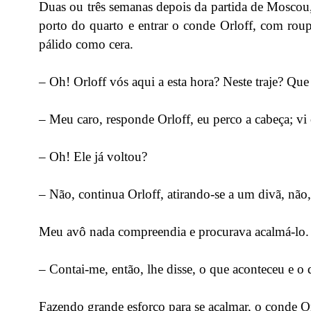
Duas ou três semanas depois da partida de Moscou,
porto do quarto e entrar o conde Orloff, com roup
pálido como cera.
– Oh! Orloff vós aqui a esta hora? Neste traje? Qu
– Meu caro, responde Orloff, eu perco a cabeça; v
– Oh! Ele já voltou?
– Não, continua Orloff, atirando-se a um divã, não,
Meu avô nada compreendia e procurava acalmá-lo.
– Contai-me, então, lhe disse, o que aconteceu e o q
Fazendo grande esforço para se acalmar, o conde Or