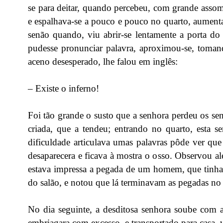
se para deitar, quando percebeu, com grande assom
e espalhava-se a pouco e pouco no quarto, aumen
senão quando, viu abrir-se lentamente a porta do 
pudesse pronunciar palavra, aproximou-se, toman
aceno desesperado, lhe falou em inglês:
– Existe o inferno!
Foi tão grande o susto que a senhora perdeu os se
criada, que a tendeu; entrando no quarto, esta
dificuldade articulava umas palavras pôde ver qu
desaparecera e ficava à mostra o osso. Observou alé
estava impressa a pegada de um homem, que tinha 
do salão, e notou que lá terminavam as pegadas no 
No dia seguinte, a desditosa senhora soube com 
embriagara com excesso, e transportado para casa, 