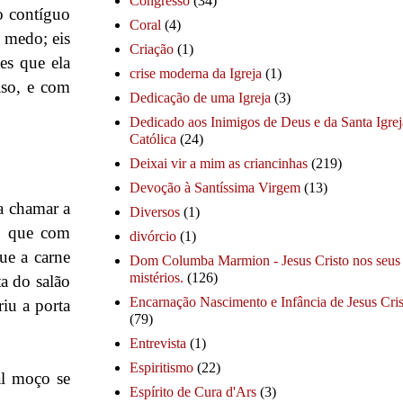
Congresso
(34)
o contíguo
Coral
(4)
 medo; eis
Criação
(1)
es que ela
crise moderna da Igreja
(1)
lso, e com
Dedicação de uma Igreja
(3)
Dedicado aos Inimigos de Deus e da Santa Igrej
Católica
(24)
Deixai vir a mim as criancinhas
(219)
Devoção à Santíssima Virgem
(13)
a chamar a
Diversos
(1)
a, que com
divórcio
(1)
ue a carne
Dom Columba Marmion - Jesus Cristo nos seus
mistérios.
(126)
ta do salão
Encarnação Nascimento e Infância de Jesus Cris
iu a porta
(79)
Entrevista
(1)
Espiritismo
(22)
al moço se
Espírito de Cura d'Ars
(3)