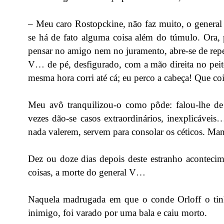
– Meu caro Rostopckine, não faz muito, o general 
se há de fato alguma coisa além do túmulo. Ora,
pensar no amigo nem no juramento, abre-se de repe
V… de pé, desfigurado, com a mão direita no peito
mesma hora corri até cá; eu perco a cabeça! Que coi
Meu avô tranquilizou-o como pôde: falou-lhe de
vezes dão-se casos extraordinários, inexplicávei
nada valerem, servem para consolar os céticos. Ma
Dez ou doze dias depois deste estranho acontecim
coisas, a morte do general V…
Naquela madrugada em que o conde Orloff o tinha
inimigo, foi varado por uma bala e caiu morto.