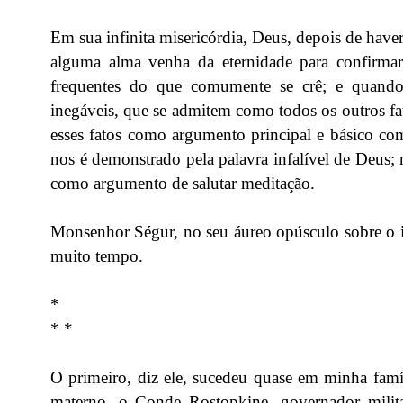
Em sua infinita misericórdia, Deus, depois de hav
alguma alma venha da eternidade para confirmar-
frequentes do que comumente se crê; e quando s
inegáveis, que se admitem como todos os outros fat
esses fatos como argumento principal e básico co
nos é demonstrado pela palavra infalível de Deus; n
como argumento de salutar meditação.
Monsenhor Ségur, no seu áureo opúsculo sobre o inf
muito tempo.
*
* *
O primeiro, diz ele, sucedeu quase em minha famí
materno, o Conde Rostopkine, governador milit