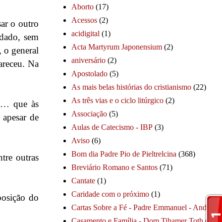
Aborto
(17)
Acessos
(2)
ar o outro
acidigital
(1)
rdado, sem
Acta Martyrum Japonensium
(2)
 o general
aniversário
(2)
areceu. Na
Apostolado
(5)
As mais belas histórias do cristianismo
(22)
As três vias e o ciclo litúrgico
(2)
do… que às
Associação
(5)
 apesar de
Aulas de Catecismo - IBP
(3)
Aviso
(6)
Bom dia Padre Pio de Pieltrelcina
(368)
tre outras
Breviário Romano e Santos
(71)
Cantate
(1)
Caridade com o próximo
(1)
posição do
Cartas Sobre a Fé - Padre Emmanuel - André
(1
Casamento e Família - Dom Tihamer Toth
(115)