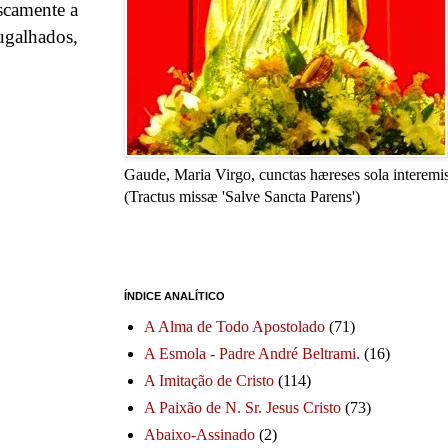
scamente a
ugalhados,
Gaude, Maria Virgo, cunctas hæreses sola interemis
(Tractus missæ 'Salve Sancta Parens')
ÍNDICE ANALÍTICO
A Alma de Todo Apostolado
(71)
A Esmola - Padre André Beltrami.
(16)
A Imitação de Cristo
(114)
A Paixão de N. Sr. Jesus Cristo
(73)
Abaixo-Assinado
(2)