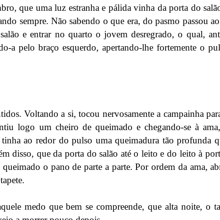
bro, que uma luz estranha e pálida vinha da porta do salã
tando sempre. Não sabendo o que era, do pasmo passou ao
salão e entrar no quarto o jovem desregrado, o qual, ant
do-a pelo braço esquerdo, apertando-lhe fortemente o pu
ntidos. Voltando a si, tocou nervosamente a campainha par
 sentiu logo um cheiro de queimado e chegando-se à am
e tinha ao redor do pulso uma queimadura tão profunda q
m disso, que da porta do salão até o leito e do leito à por
queimado o pano de parte a parte. Por ordem da ama, abr
tapete.
aquele medo que bem se compreende, que alta noite, o t
veio a morrer pouco depois.