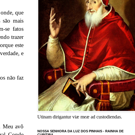
 onde, que
s são mais
m-se fatos
endo trazer
orque este
 verdade, e
dos não faz
Utinam dirigantur viæ meæ ad custodiendas.
a. Meu avô
NOSSA SENHORA DA LUZ DOS PINHAIS - RAINHA DE
eral Conde
CURITIBA