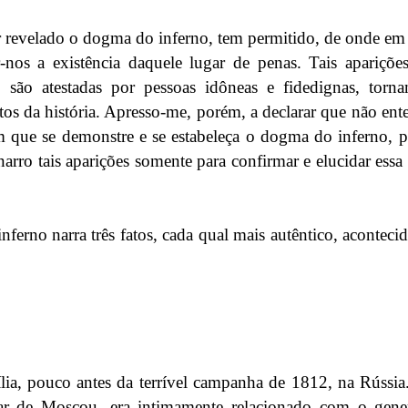
er revelado o dogma do inferno, tem permitido, de onde em
nos a existência daquele lugar de penas. Tais apariçõe
ão atestadas por pessoas idôneas e fidedignas, torna
os da história. Apresso-me, porém, a declarar que não ent
m que se demonstre e se estabeleça o dogma do inferno, p
arro tais aparições somente para confirmar e elucidar essa
erno narra três fatos, cada qual mais autêntico, aconteci
lia, pouco antes da terrível campanha de 1812, na Rússi
ar de Moscou, era intimamente relacionado com o gen