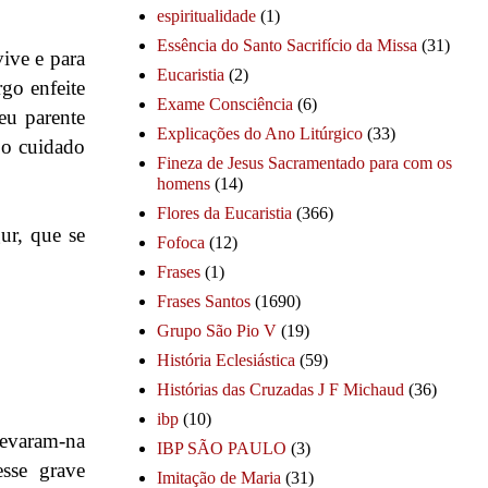
espiritualidade
(1)
Essência do Santo Sacrifício da Missa
(31)
vive e para
Eucaristia
(2)
rgo enfeite
Exame Consciência
(6)
eu parente
Explicações do Ano Litúrgico
(33)
o o cuidado
Fineza de Jesus Sacramentado para com os
homens
(14)
Flores da Eucaristia
(366)
ur, que se
Fofoca
(12)
Frases
(1)
Frases Santos
(1690)
Grupo São Pio V
(19)
História Eclesiástica
(59)
Histórias das Cruzadas J F Michaud
(36)
ibp
(10)
evaram-na
IBP SÃO PAULO
(3)
sse grave
Imitação de Maria
(31)