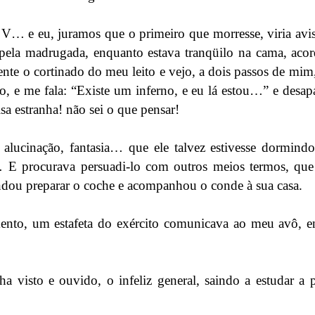
V… e eu, juramos que o primeiro que morresse, viria avis
 pela madrugada, enquanto estava tranqüilo na cama, aco
nte o cortinado do meu leito e vejo, a dois passos de mim,
, e me fala: “Existe um inferno, e eu lá estou…” e desap
sa estranha! não sei o que pensar!
 alucinação, fantasia… que ele talvez estivesse dormin
s… E procurava persuadi-lo com outros meios termos, que
ndou preparar o coche e acompanhou o conde à sua casa.
ento, um estafeta do exército comunicava ao meu avô, en
 visto e ouvido, o infeliz general, saindo a estudar a 