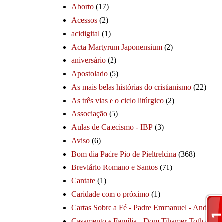
Aborto
(17)
Acessos
(2)
acidigital
(1)
Acta Martyrum Japonensium
(2)
aniversário
(2)
Apostolado
(5)
As mais belas histórias do cristianismo
(22)
As três vias e o ciclo litúrgico
(2)
Associação
(5)
Aulas de Catecismo - IBP
(3)
Aviso
(6)
Bom dia Padre Pio de Pieltrelcina
(368)
Breviário Romano e Santos
(71)
Cantate
(1)
Caridade com o próximo
(1)
Cartas Sobre a Fé - Padre Emmanuel - André
(1
Casamento e Família - Dom Tihamer Toth
(115)