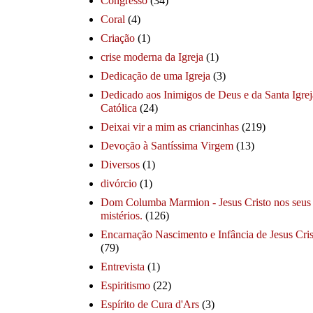
Congresso
(34)
Coral
(4)
Criação
(1)
crise moderna da Igreja
(1)
Dedicação de uma Igreja
(3)
Dedicado aos Inimigos de Deus e da Santa Igrej
Católica
(24)
Deixai vir a mim as criancinhas
(219)
Devoção à Santíssima Virgem
(13)
Diversos
(1)
divórcio
(1)
Dom Columba Marmion - Jesus Cristo nos seus
mistérios.
(126)
Encarnação Nascimento e Infância de Jesus Cris
(79)
Entrevista
(1)
Espiritismo
(22)
Espírito de Cura d'Ars
(3)