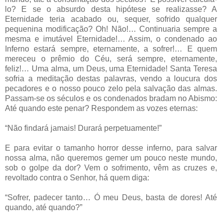
lo? E se o absurdo desta hipótese se realizasse? A
Eternidade teria acabado ou, sequer, sofrido qualquer
pequenina modificação? Oh! Não!… Continuaria sempre a
mesma e imutável Eternidade!… Assim, o condenado ao
Inferno estará sempre, eternamente, a sofrer!… E quem
mereceu o prêmio do Céu, será sempre, eternamente,
feliz!… Uma alma, um Deus, uma Eternidade! Santa Teresa
sofria a meditação destas palavras, vendo a loucura dos
pecadores e o nosso pouco zelo pela salvação das almas.
Passam-se os séculos e os condenados bradam no Abismo:
Até quando este penar? Respondem as vozes eternas:
“Não findará jamais! Durará perpetuamente!”
E para evitar o tamanho horror desse inferno, para salvar
nossa alma, não queremos gemer um pouco neste mundo,
sob o golpe da dor? Vem o sofrimento, vêm as cruzes e,
revoltado contra o Senhor, há quem diga:
“Sofrer, padecer tanto… Ó meu Deus, basta de dores! Até
quando, até quando?”