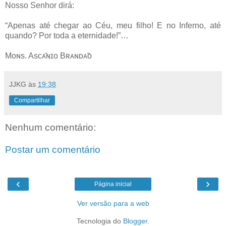
Nosso Senhor dirá:
“Apenas até chegar ao Céu, meu filho! E no Inferno, até
quando? Por toda a eternidade!”…
Mᴏɴs. Asᴄᴀ̂ɴɪᴏ Bʀᴀɴᴅᴀ̃ᴏ
JJKG
às
19:38
Compartilhar
Nenhum comentário:
Postar um comentário
‹
›
Página inicial
Ver versão para a web
Tecnologia do
Blogger
.