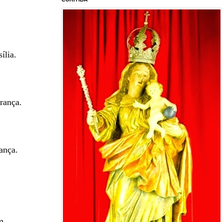
ília.
rança.
ança.
m.