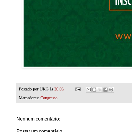
Postado por
JJKG
às
20:03
Marcadores:
Congresso
Nenhum comentário:
Postar um comentário