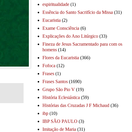
espiritualidade
(1)
Essência do Santo Sacrifício da Missa
(31)
Eucaristia
(2)
Exame Consciência
(6)
Explicações do Ano Litúrgico
(33)
Fineza de Jesus Sacramentado para com os
homens
(14)
Flores da Eucaristia
(366)
Fofoca
(12)
Frases
(1)
Frases Santos
(1690)
Grupo São Pio V
(19)
História Eclesiástica
(59)
Histórias das Cruzadas J F Michaud
(36)
ibp
(10)
IBP SÃO PAULO
(3)
Imitação de Maria
(31)