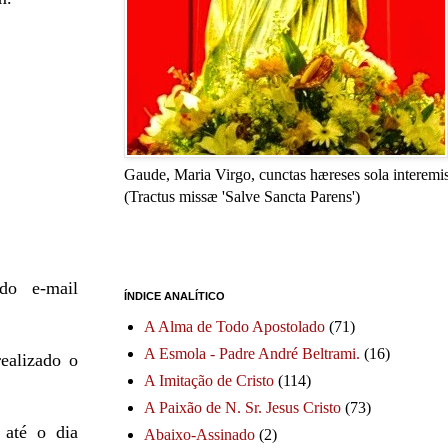
Gaude, Maria Virgo, cunctas hæreses sola interemis
(Tractus missæ 'Salve Sancta Parens')
do e-mail
ÍNDICE ANALÍTICO
A Alma de Todo Apostolado
(71)
A Esmola - Padre André Beltrami.
(16)
ealizado o
A Imitação de Cristo
(114)
A Paixão de N. Sr. Jesus Cristo
(73)
 até o dia
Abaixo-Assinado
(2)