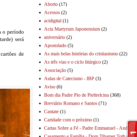
Aborto
(17)
Acessos
(2)
acidigital
(1)
Acta Martyrum Japonensium
(2)
a o período
aniversário
(2)
tarde) será
Apostolado
(5)
cartões de
As mais belas histórias do cristianismo
(22)
As três vias e o ciclo litúrgico
(2)
Associação
(5)
Aulas de Catecismo - IBP
(3)
Aviso
(6)
Bom dia Padre Pio de Pieltrelcina
(368)
Breviário Romano e Santos
(71)
Cantate
(1)
Caridade com o próximo
(1)
Cartas Sobre a Fé - Padre Emmanuel - André
(1
Casamento e Família - Dom Tihamer Toth
(115)