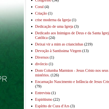
Congresso
(34)
Coral
(4)
Criação
(1)
crise moderna da Igreja
(1)
Dedicação de uma Igreja
(3)
Dedicado aos Inimigos de Deus e da Santa Igrej
Católica
(24)
Deixai vir a mim as criancinhas
(219)
Devoção à Santíssima Virgem
(13)
Diversos
(1)
divórcio
(1)
Dom Columba Marmion - Jesus Cristo nos seus
mistérios.
(126)
Encarnação Nascimento e Infância de Jesus Cris
(79)
Entrevista
(1)
Espiritismo
(22)
Espírito de Cura d'Ars
(3)