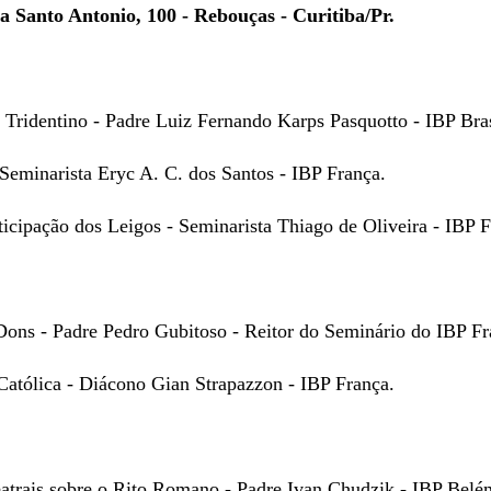
 Santo Antonio, 100 - Rebouças - Curitiba/Pr.
o Tridentino - Padre Luiz Fernando Karps Pasquotto - IBP Bras
Seminarista Eryc A. C. dos Santos - IBP França.
ticipação dos Leigos - Seminarista Thiago de Oliveira - IBP F
 Dons - Padre Pedro Gubitoso - Reitor do Seminário do IBP Fr
 Católica - Diácono Gian Strapazzon - IBP França.
eatrais sobre o Rito Romano - Padre Ivan Chudzik - IBP Belé