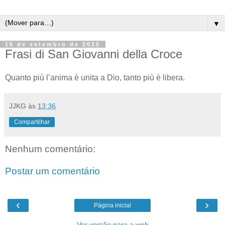
▼
15 de setembro de 2025
Frasi di San Giovanni della Croce
Quanto più l’anima è unita a Dio, tanto più è libera.
JJKG
às
13:36
Compartilhar
Nenhum comentário:
Postar um comentário
‹
›
Página inicial
Ver versão para a web