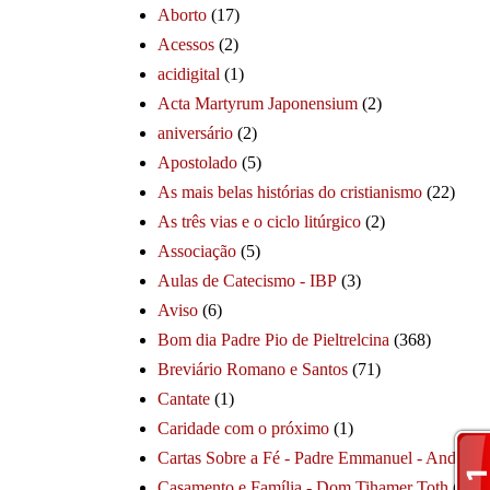
Aborto
(17)
Acessos
(2)
acidigital
(1)
Acta Martyrum Japonensium
(2)
aniversário
(2)
Apostolado
(5)
As mais belas histórias do cristianismo
(22)
As três vias e o ciclo litúrgico
(2)
Associação
(5)
Aulas de Catecismo - IBP
(3)
Aviso
(6)
Bom dia Padre Pio de Pieltrelcina
(368)
Breviário Romano e Santos
(71)
Cantate
(1)
Caridade com o próximo
(1)
Cartas Sobre a Fé - Padre Emmanuel - André
(1
Casamento e Família - Dom Tihamer Toth
(115)