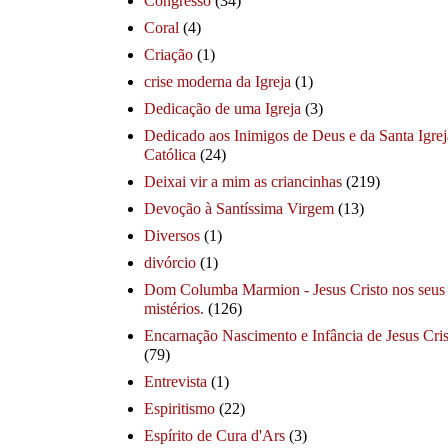
Congresso
(34)
Coral
(4)
Criação
(1)
crise moderna da Igreja
(1)
Dedicação de uma Igreja
(3)
Dedicado aos Inimigos de Deus e da Santa Igrej
Católica
(24)
Deixai vir a mim as criancinhas
(219)
Devoção à Santíssima Virgem
(13)
Diversos
(1)
divórcio
(1)
Dom Columba Marmion - Jesus Cristo nos seus
mistérios.
(126)
Encarnação Nascimento e Infância de Jesus Cris
(79)
Entrevista
(1)
Espiritismo
(22)
Espírito de Cura d'Ars
(3)