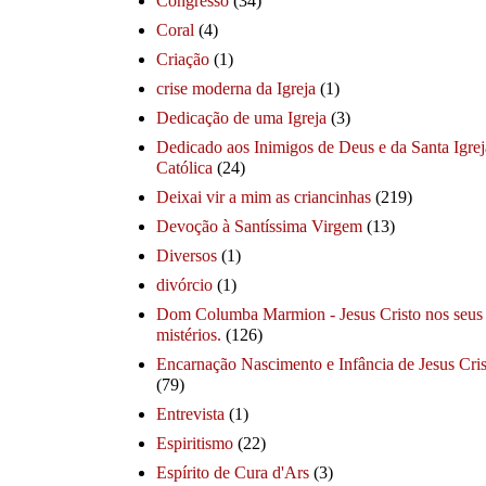
Congresso
(34)
Coral
(4)
Criação
(1)
crise moderna da Igreja
(1)
Dedicação de uma Igreja
(3)
Dedicado aos Inimigos de Deus e da Santa Igrej
Católica
(24)
Deixai vir a mim as criancinhas
(219)
Devoção à Santíssima Virgem
(13)
Diversos
(1)
divórcio
(1)
Dom Columba Marmion - Jesus Cristo nos seus
mistérios.
(126)
Encarnação Nascimento e Infância de Jesus Cris
(79)
Entrevista
(1)
Espiritismo
(22)
Espírito de Cura d'Ars
(3)