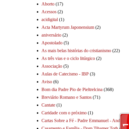
Aborto
(17)
Acessos
(2)
acidigital
(1)
Acta Martyrum Japonensium
(2)
aniversário
(2)
Apostolado
(5)
As mais belas histórias do cristianismo
(22)
As três vias e o ciclo litúrgico
(2)
Associação
(5)
Aulas de Catecismo - IBP
(3)
Aviso
(6)
Bom dia Padre Pio de Pieltrelcina
(368)
Breviário Romano e Santos
(71)
Cantate
(1)
Caridade com o próximo
(1)
Cartas Sobre a Fé - Padre Emmanuel - André
(1
Casamento e Família - Dom Tihamer Toth
(115)