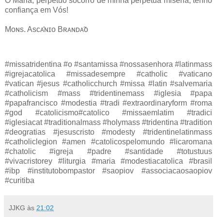
Ó Maria, perpétuo socorro de minha perpétua miséria, tenho
confiança em Vós!
Mᴏɴs. Asᴄᴀ̂ɴɪᴏ Bʀᴀɴᴅᴀ̃ᴏ
#missatridentina #o #santamissa #nossasenhora #latinmass
#igrejacatolica #missadesempre #catholic #vaticano
#vatican #jesus #catholicchurch #missa #latin #salvemaria
#catholicism #mass #tridentinemass #iglesia #papa
#papafrancisco #modestia #tradi #extraordinaryform #roma
#god #catolicismo#catolico #missaemlatim #tradici
#iglesiacat #traditionalmass #holymass #tridentina #tradition
#deogratias #jesuscristo #modesty #tridentinelatinmass
#catholiclegion #amen #catolicospelomundo #licaromana
#chatolic #igreja #padre #santidade #totustuus
#vivacristorey #liturgia #maria #modestiacatolica #brasil
#ibp #institutobompastor #saopiov #associacaosaopiov
#curitiba
JJKG
às
21:02