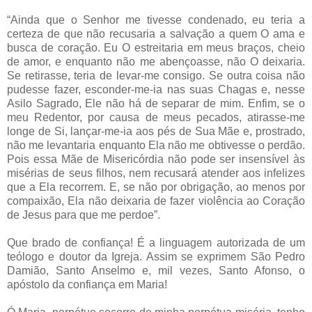
“Ainda que o Senhor me tivesse condenado, eu teria a
certeza de que não recusaria a salvação a quem O ama e
busca de coração. Eu O estreitaria em meus braços, cheio
de amor, e enquanto não me abençoasse, não O deixaria.
Se retirasse, teria de levar-me consigo. Se outra coisa não
pudesse fazer, esconder-me-ia nas suas Chagas e, nesse
Asilo Sagrado, Ele não há de separar de mim. Enfim, se o
meu Redentor, por causa de meus pecados, atirasse-me
longe de Si, lançar-me-ia aos pés de Sua Mãe e, prostrado,
não me levantaria enquanto Ela não me obtivesse o perdão.
Pois essa Mãe de Misericórdia não pode ser insensível às
misérias de seus filhos, nem recusará atender aos infelizes
que a Ela recorrem. E, se não por obrigação, ao menos por
compaixão, Ela não deixaria de fazer violência ao Coração
de Jesus para que me perdoe”.
Que brado de confiança! É a linguagem autorizada de um
teólogo e doutor da Igreja. Assim se exprimem São Pedro
Damião, Santo Anselmo e, mil vezes, Santo Afonso, o
apóstolo da confiança em Maria!