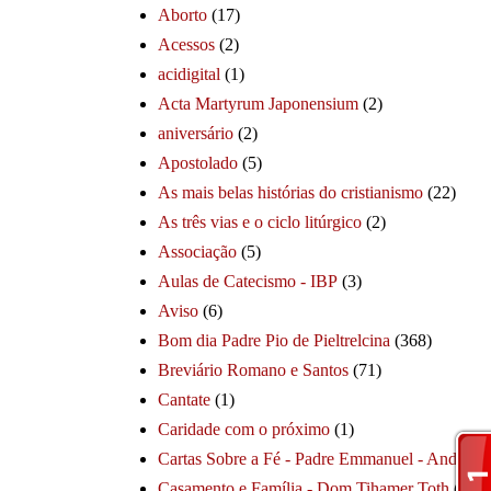
Aborto
(17)
Acessos
(2)
acidigital
(1)
Acta Martyrum Japonensium
(2)
aniversário
(2)
Apostolado
(5)
As mais belas histórias do cristianismo
(22)
As três vias e o ciclo litúrgico
(2)
Associação
(5)
Aulas de Catecismo - IBP
(3)
Aviso
(6)
Bom dia Padre Pio de Pieltrelcina
(368)
Breviário Romano e Santos
(71)
Cantate
(1)
Caridade com o próximo
(1)
Cartas Sobre a Fé - Padre Emmanuel - André
(1
Casamento e Família - Dom Tihamer Toth
(115)