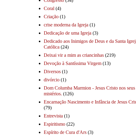
Congresso
(34)
Coral
(4)
Criação
(1)
crise moderna da Igreja
(1)
Dedicação de uma Igreja
(3)
Dedicado aos Inimigos de Deus e da Santa Igrej
Católica
(24)
Deixai vir a mim as criancinhas
(219)
Devoção à Santíssima Virgem
(13)
Diversos
(1)
divórcio
(1)
Dom Columba Marmion - Jesus Cristo nos seus
mistérios.
(126)
Encarnação Nascimento e Infância de Jesus Cris
(79)
Entrevista
(1)
Espiritismo
(22)
Espírito de Cura d'Ars
(3)