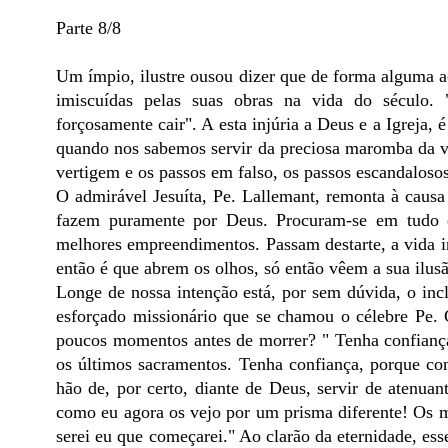
Parte 8/8
Um ímpio, ilustre ousou dizer que de forma alguma ac
imiscuídas pelas suas obras na vida do século.
forçosamente cair". A esta injúria a Deus e a Igreja,
quando nos sabemos servir da preciosa maromba da vid
vertigem e os passos em falso, os passos escandalosos
O admirável Jesuíta, Pe. Lallemant, remonta à causa 
fazem puramente por Deus. Procuram-se em tudo 
melhores empreendimentos. Passam destarte, a vida in
então é que abrem os olhos, só então vêem a sua ilusã
Longe de nossa intenção está, por sem dúvida, o inc
esforçado missionário que se chamou o célebre Pe. 
poucos momentos antes de morrer? " Tenha confiança,
os últimos sacramentos. Tenha confiança, porque con
hão de, por certo, diante de Deus, servir de atenuan
como eu agora os vejo por um prisma diferente! Os m
serei eu que começarei." Ao clarão da eternidade, ess