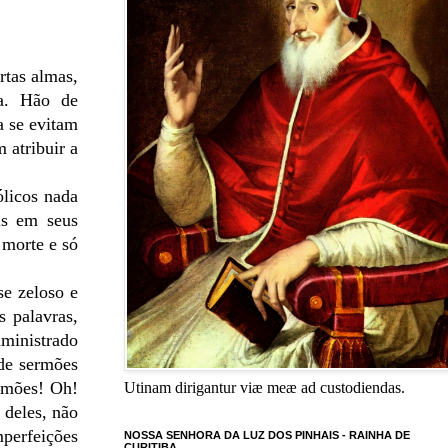
rtas almas,
ba. Hão de
a se evitam
 atribuir a
ólicos nada
us em seus
 morte e só
se zeloso e
s palavras,
dministrado
 de sermões
ermões! Oh!
Utinam dirigantur viæ meæ ad custodiendas.
 deles, não
mperfeições
NOSSA SENHORA DA LUZ DOS PINHAIS - RAINHA DE
CURITIBA