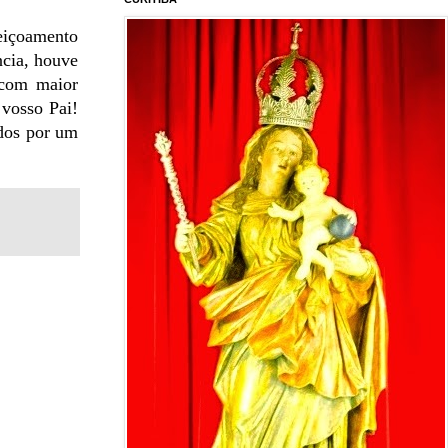
feiçoamento
ncia, houve
 com maior
 vosso Pai!
dos por um