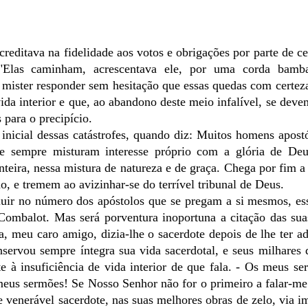
reditava na fidelidade aos votos e obrigações por parte de ce
 "Elas caminham, acrescentava ele, por uma corda bam
 é mister responder sem hesitação que essas quedas com certez
a interior e que, ao abandono deste meio infalível, se devem
 para o precipício.
inicial dessas catástrofes, quando diz: Muitos homens apost
e sempre misturam interesse próprio com a glória de De
teira, nessa mistura de natureza e de graça. Chega por fim a
o, e tremem ao avizinhar-se do terrível tribunal de Deus.
luir no número dos apóstolos que se pregam a si mesmos, es
Combalot. Mas será porventura inoportuna a citação das sua
 meu caro amigo, dizia-lhe o sacerdote depois de lhe ter a
servou sempre íntegra sua vida sacerdotal, e seus milhares
te à insuficiência de vida interior de que fala. - Os meus s
eus sermões! Se Nosso Senhor não for o primeiro a falar-me
e venerável sacerdote, nas suas melhores obras de zelo, via i