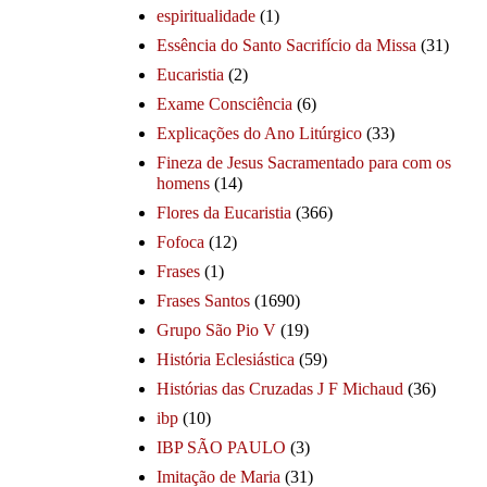
espiritualidade
(1)
Essência do Santo Sacrifício da Missa
(31)
Eucaristia
(2)
Exame Consciência
(6)
Explicações do Ano Litúrgico
(33)
Fineza de Jesus Sacramentado para com os
homens
(14)
Flores da Eucaristia
(366)
Fofoca
(12)
Frases
(1)
Frases Santos
(1690)
Grupo São Pio V
(19)
História Eclesiástica
(59)
Histórias das Cruzadas J F Michaud
(36)
ibp
(10)
IBP SÃO PAULO
(3)
Imitação de Maria
(31)