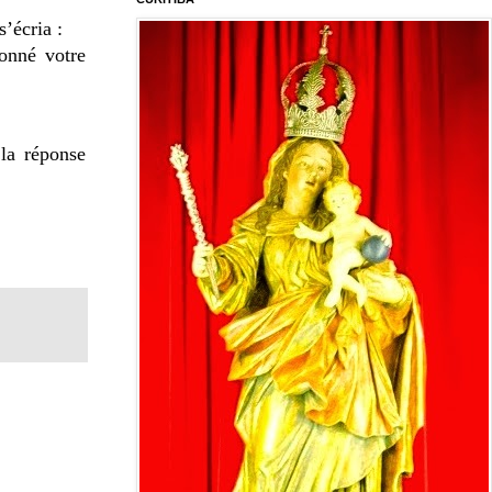
’écria :
onné votre
 la réponse