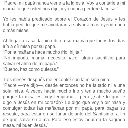
“Padre, mi papá nunca viene a la Iglesia. Voy a contarle a mi
mamá lo que usted nos dijo, y yo nunca perderé la misa.”
Yo les había predicado sobre el Corazón de Jesús y les
había pedido que me ayudaran a salvar almas oyendo una
o más misas.
Al llegar a casa, la niña dijo a su mamá que todos los días
iría a oír misa por su papá.
“Por la mañana hace mucho frío, hijita.”
“No importa, mamá; necesito hacer algún sacrificio para
salvar el alma de mi papá.”
“Bueno, haz como quieras.”
Tres meses después me encontré con la misma niña.
“Padre —me dijo—, desde entonces no he faltado ni a una
sola misa. A veces hacía mucho frío y tenía mucho sueño
porque la misa es muy temprano… pero ¿sabe lo que le
digo a Jesús en mi corazón? Le digo que voy a oír misa y
comulgar todas las mañanas por mi papá, para pagar su
rescate, para estar en su lugar delante del Santísimo, a fin
de que salve su alma. Para eso estoy aquí en la sagrada
mesa, mi buen Jesús.”