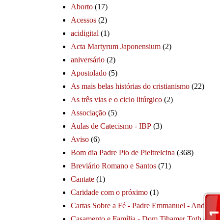
Aborto
(17)
Acessos
(2)
acidigital
(1)
Acta Martyrum Japonensium
(2)
aniversário
(2)
Apostolado
(5)
As mais belas histórias do cristianismo
(22)
As três vias e o ciclo litúrgico
(2)
Associação
(5)
Aulas de Catecismo - IBP
(3)
Aviso
(6)
Bom dia Padre Pio de Pieltrelcina
(368)
Breviário Romano e Santos
(71)
Cantate
(1)
Caridade com o próximo
(1)
Cartas Sobre a Fé - Padre Emmanuel - André
(1
Casamento e Família - Dom Tihamer Toth
(115)