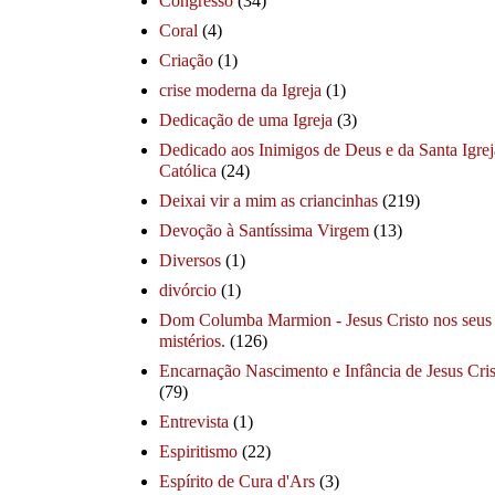
Congresso
(34)
Coral
(4)
Criação
(1)
crise moderna da Igreja
(1)
Dedicação de uma Igreja
(3)
Dedicado aos Inimigos de Deus e da Santa Igrej
Católica
(24)
Deixai vir a mim as criancinhas
(219)
Devoção à Santíssima Virgem
(13)
Diversos
(1)
divórcio
(1)
Dom Columba Marmion - Jesus Cristo nos seus
mistérios.
(126)
Encarnação Nascimento e Infância de Jesus Cris
(79)
Entrevista
(1)
Espiritismo
(22)
Espírito de Cura d'Ars
(3)