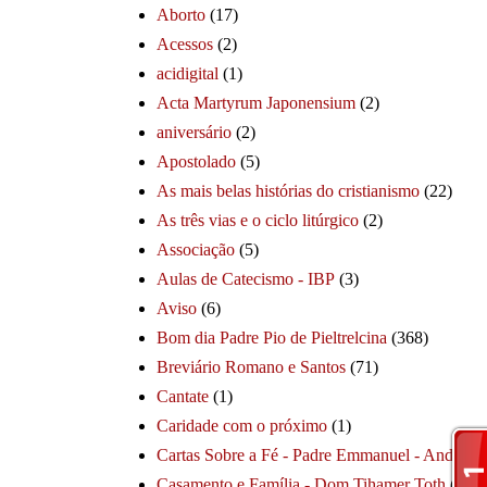
Aborto
(17)
Acessos
(2)
acidigital
(1)
Acta Martyrum Japonensium
(2)
aniversário
(2)
Apostolado
(5)
As mais belas histórias do cristianismo
(22)
As três vias e o ciclo litúrgico
(2)
Associação
(5)
Aulas de Catecismo - IBP
(3)
Aviso
(6)
Bom dia Padre Pio de Pieltrelcina
(368)
Breviário Romano e Santos
(71)
Cantate
(1)
Caridade com o próximo
(1)
Cartas Sobre a Fé - Padre Emmanuel - André
(1
Casamento e Família - Dom Tihamer Toth
(115)