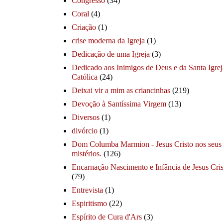
Congresso
(34)
Coral
(4)
Criação
(1)
crise moderna da Igreja
(1)
Dedicação de uma Igreja
(3)
Dedicado aos Inimigos de Deus e da Santa Igrej
Católica
(24)
Deixai vir a mim as criancinhas
(219)
Devoção à Santíssima Virgem
(13)
Diversos
(1)
divórcio
(1)
Dom Columba Marmion - Jesus Cristo nos seus
mistérios.
(126)
Encarnação Nascimento e Infância de Jesus Cris
(79)
Entrevista
(1)
Espiritismo
(22)
Espírito de Cura d'Ars
(3)