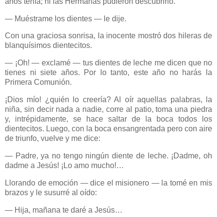
años tenía; ni las Hermanas pudieron descubrirlo.
— Muéstrame los dientes — le dije.
Con una graciosa sonrisa, la inocente mostró dos hileras de
blanquísimos dientecitos.
— ¡Oh! — exclamé — tus dientes de leche me dicen que no
tienes ni siete años. Por lo tanto, este año no harás la
Primera Comunión.
¡Dios mío! ¿quién lo creería? Al oír aquellas palabras, la
niña, sin decir nada a nadie, corre al patio, toma una piedra
y, intrépidamente, se hace saltar de la boca todos los
dientecitos. Luego, con la boca ensangrentada pero con aire
de triunfo, vuelve y me dice:
— Padre, ya no tengo ningún diente de leche. ¡Dadme, oh
dadme a Jesús! ¡Lo amo mucho!…
Llorando de emoción — dice el misionero — la tomé en mis
brazos y le susurré al oído:
— Hija, mañana te daré a Jesús…