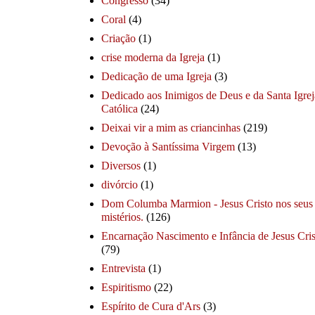
Congresso
(34)
Coral
(4)
Criação
(1)
crise moderna da Igreja
(1)
Dedicação de uma Igreja
(3)
Dedicado aos Inimigos de Deus e da Santa Igrej
Católica
(24)
Deixai vir a mim as criancinhas
(219)
Devoção à Santíssima Virgem
(13)
Diversos
(1)
divórcio
(1)
Dom Columba Marmion - Jesus Cristo nos seus
mistérios.
(126)
Encarnação Nascimento e Infância de Jesus Cris
(79)
Entrevista
(1)
Espiritismo
(22)
Espírito de Cura d'Ars
(3)