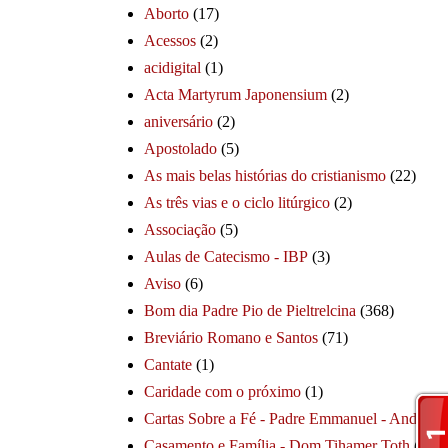
Aborto
(17)
Acessos
(2)
acidigital
(1)
Acta Martyrum Japonensium
(2)
aniversário
(2)
Apostolado
(5)
As mais belas histórias do cristianismo
(22)
As três vias e o ciclo litúrgico
(2)
Associação
(5)
Aulas de Catecismo - IBP
(3)
Aviso
(6)
Bom dia Padre Pio de Pieltrelcina
(368)
Breviário Romano e Santos
(71)
Cantate
(1)
Caridade com o próximo
(1)
Cartas Sobre a Fé - Padre Emmanuel - André
(1
Casamento e Família - Dom Tihamer Toth
(115)