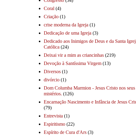
Congresso
(34)
Coral
(4)
Criação
(1)
crise moderna da Igreja
(1)
Dedicação de uma Igreja
(3)
Dedicado aos Inimigos de Deus e da Santa Igrej
Católica
(24)
Deixai vir a mim as criancinhas
(219)
Devoção à Santíssima Virgem
(13)
Diversos
(1)
divórcio
(1)
Dom Columba Marmion - Jesus Cristo nos seus
mistérios.
(126)
Encarnação Nascimento e Infância de Jesus Cris
(79)
Entrevista
(1)
Espiritismo
(22)
Espírito de Cura d'Ars
(3)