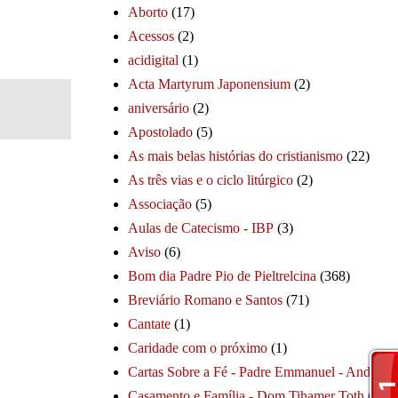
Aborto
(17)
Acessos
(2)
acidigital
(1)
Acta Martyrum Japonensium
(2)
aniversário
(2)
Apostolado
(5)
As mais belas histórias do cristianismo
(22)
As três vias e o ciclo litúrgico
(2)
Associação
(5)
Aulas de Catecismo - IBP
(3)
Aviso
(6)
Bom dia Padre Pio de Pieltrelcina
(368)
Breviário Romano e Santos
(71)
Cantate
(1)
Caridade com o próximo
(1)
Cartas Sobre a Fé - Padre Emmanuel - André
(1
Casamento e Família - Dom Tihamer Toth
(115)