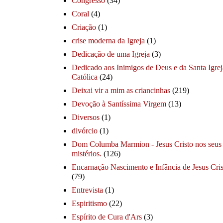
Congresso
(34)
Coral
(4)
Criação
(1)
crise moderna da Igreja
(1)
Dedicação de uma Igreja
(3)
Dedicado aos Inimigos de Deus e da Santa Igrej
Católica
(24)
Deixai vir a mim as criancinhas
(219)
Devoção à Santíssima Virgem
(13)
Diversos
(1)
divórcio
(1)
Dom Columba Marmion - Jesus Cristo nos seus
mistérios.
(126)
Encarnação Nascimento e Infância de Jesus Cris
(79)
Entrevista
(1)
Espiritismo
(22)
Espírito de Cura d'Ars
(3)