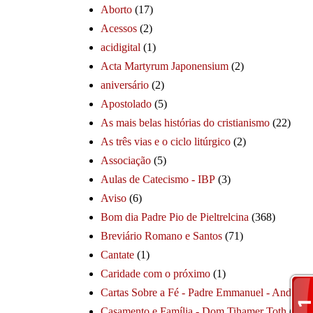
Aborto
(17)
Acessos
(2)
acidigital
(1)
Acta Martyrum Japonensium
(2)
aniversário
(2)
Apostolado
(5)
As mais belas histórias do cristianismo
(22)
As três vias e o ciclo litúrgico
(2)
Associação
(5)
Aulas de Catecismo - IBP
(3)
Aviso
(6)
Bom dia Padre Pio de Pieltrelcina
(368)
Breviário Romano e Santos
(71)
Cantate
(1)
Caridade com o próximo
(1)
Cartas Sobre a Fé - Padre Emmanuel - André
(1
Casamento e Família - Dom Tihamer Toth
(115)