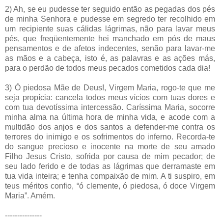
2) Ah, se eu pudesse ter seguido então as pegadas dos pés
de minha Senhora e pudesse em segredo ter recolhido em
um recipiente suas cálidas lágrimas, não para lavar meus
pés, que freqüentemente hei manchado em pós de maus
pensamentos e de afetos indecentes, senão para lavar-me
as mãos e a cabeça, isto é, as palavras e as ações más,
para o perdão de todos meus pecados cometidos cada dia!
3) Ó piedosa Mãe de Deus!, Virgem Maria, rogo-te que me
seja propícia: cancela todos meus vícios com tuas dores e
com tua devotíssima intercessão. Caríssima Maria, socorre
minha alma na última hora de minha vida, e acode com a
multidão dos anjos e dos santos a defender-me contra os
terrores do inimigo e os sofrimentos do inferno. Recorda-te
do sangue precioso e inocente na morte de seu amado
Filho Jesus Cristo, sofrida por causa de mim pecador; de
seu lado ferido e de todas as lágrimas que derramaste em
tua vida inteira; e tenha compaixão de mim. A ti suspiro, em
teus méritos confio, “ó clemente, ó piedosa, ó doce Virgem
Maria”. Amém.
---------------