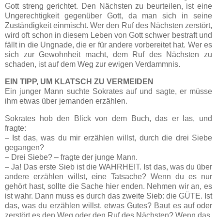
Gott streng gerichtet. Den Nächsten zu beurteilen, ist eine
Ungerechtigkeit gegenüber Gott, da man sich in seine
Zuständigkeit einmischt. Wer den Ruf des Nächsten zerstört,
wird oft schon in diesem Leben von Gott schwer bestraft und
fällt in die Ungnade, die er für andere vorbereitet hat. Wer es
sich zur Gewohnheit macht, dem Ruf des Nächsten zu
schaden, ist auf dem Weg zur ewigen Verdammnis.
EIN TIPP, UM KLATSCH ZU VERMEIDEN
Ein junger Mann suchte Sokrates auf und sagte, er müsse
ihm etwas über jemanden erzählen.
Sokrates hob den Blick von dem Buch, das er las, und
fragte:
– Ist das, was du mir erzählen willst, durch die drei Siebe
gegangen?
– Drei Siebe? – fragte der junge Mann.
– Ja! Das erste Sieb ist die WAHRHEIT. Ist das, was du über
andere erzählen willst, eine Tatsache? Wenn du es nur
gehört hast, sollte die Sache hier enden. Nehmen wir an, es
ist wahr. Dann muss es durch das zweite Sieb: die GÜTE. Ist
das, was du erzählen willst, etwas Gutes? Baut es auf oder
zerstört es den Weg oder den Ruf des Nächsten? Wenn das,