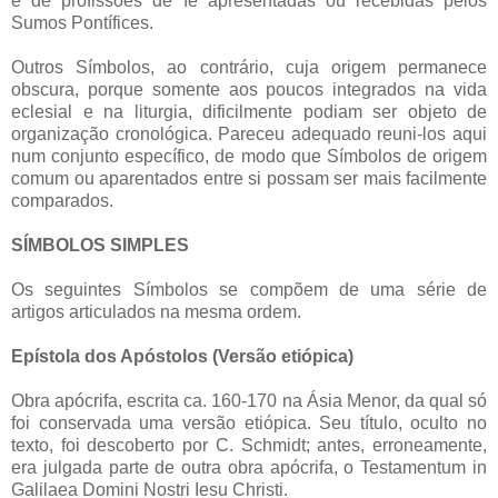
e de profissões de fé apresentadas ou recebidas pelos
Sumos Pontífices.
Outros Símbolos, ao contrário, cuja origem permanece
obscura, porque somente aos poucos integrados na vida
eclesial e na liturgia, dificilmente podiam ser objeto de
organização cronológica. Pareceu adequado reuni-los aqui
num conjunto específico, de modo que Símbolos de origem
comum ou aparentados entre si possam ser mais facilmente
comparados.
SÍMBOLOS SIMPLES
Os seguintes Símbolos se compõem de uma série de
artigos articulados na mesma ordem.
Epístola dos Apóstolos (Versão etiópica)
Obra apócrifa, escrita ca. 160-170 na Ásia Menor, da qual só
foi conservada uma versão etiópica. Seu título, oculto no
texto, foi descoberto por C. Schmidt; antes, erroneamente,
era julgada parte de outra obra apócrifa, o Testamentum in
Galilaea Domini Nostri Iesu Christi.